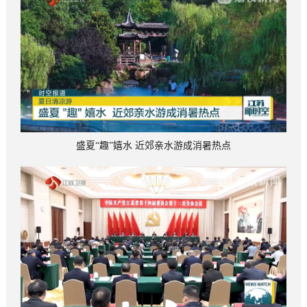
盛夏“趣”嬉水 近郊亲水游成消暑热点