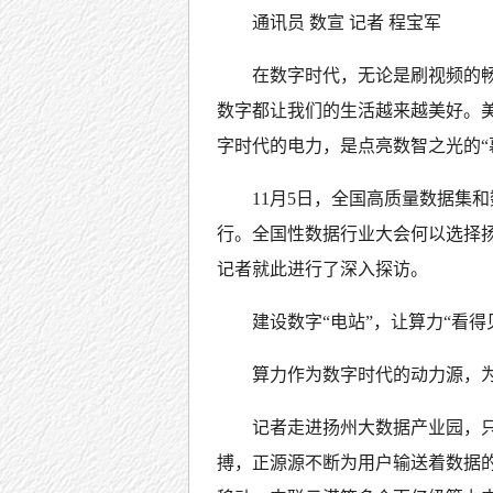
通讯员 数宣 记者 程宝军
在数字时代，无论是刷视频的
数字都让我们的生活越来越美好。
字时代的电力，是点亮数智之光的“
11月5日，全国高质量数据集
行。全国性数据行业大会何以选择扬
记者就此进行了深入探访。
建设数字“电站”，让算力“看得
算力作为数字时代的动力源，
记者走进扬州大数据产业园，
搏，正源源不断为用户输送着数据