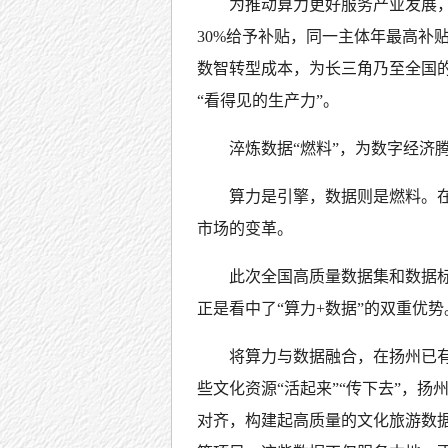
为推动算力更好服务产业发展
30%给予补贴，同一主体年最高补贴2
数智转型成本，为长三角乃至全国的
“看得见的生产力”。
淬炼数据“燃料”，为数字经济
算力是引擎，数据则是燃料。
市场的变革。
此次全国高质量数据集和数据
正是看中了“算力+数据”的双重优势
将算力与数据融合，在扬州已
些文化资源“活起来”“传下去”，
对齐，构建起高质量的文化旅游数据