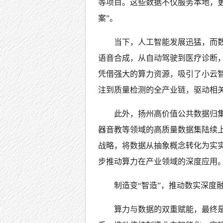
等项目。这些数据不仅服务本地，
案”。
当下，人工智能发展迅猛，而数
语音合成，从自动驾驶到医疗诊断，
凭借强大的算力资源，吸引了小云
注到质量检测的全产业链，驱动相
此外，扬州高价值公共数据归集
器音教等领域的高质量数据集陆续上
战略，将数据从抽象概念转化为实实
步推动算力在产业领域的深度应用
制造变“智造”，推动数实深度
算力与数据的双重赋能，最终是