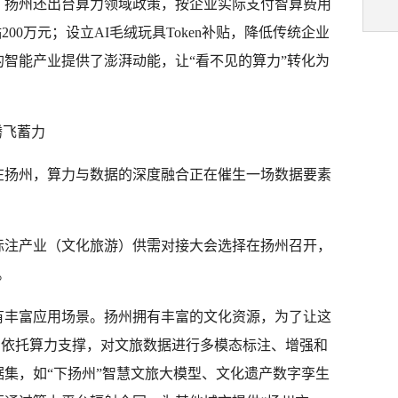
，扬州还出台算力领域政策，按企业实际支付智算费用
00万元；设立AI毛绒玩具Token补贴，降低传统企业
智能产业提供了澎湃动能，让“看不见的算力”转化为
腾飞蓄力
在扬州，算力与数据的深度融合正在催生一场数据要素
标注产业（文化旅游）供需对接大会选择在扬州召开，
。
有丰富应用场景。扬州拥有丰富的文化资源，为了让这
扬州依托算力支撑，对文旅数据进行多模态标注、增强和
集，如“下扬州”智慧文旅大模型、文化遗产数字孪生