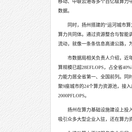
移动、中联云港等多个百亿级算力中
数据。
同时，扬州搭建的“运河城市算
算力共同体。通过资源整合与智能调
流动，就像一条条信息高速公路，
市数据局相关负责人介绍，近
算规模已超28EFLOPS，占全省
力能力居全省第一、全国前列。同时
聚9座城市的24个算力资源池，接入
2000PFLOPS。
扬州在算力基础设施建设上投
吸引众多大型企业入驻，还在算力