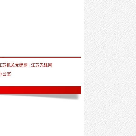
江苏机关党建网
江苏先锋网
|
办公室