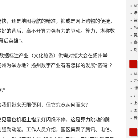
从
优
淮
盐
畅快，还是地图导航的精准，抑或是网上购物的便捷，
Y
美好的背后，离不开算力强有力的驱动。算力，堪称数
吴
幕后英雄”。
泰
刘
和数据标注产业（文化旅游）供需对接大会在扬州举
州为举办地？扬州数字产业有着怎样的发展“密码”？
从
四
“
见”
到
江
业
上
为我们带来无限便利，但它究竟从何而来？
出
国
省
只见黑色机柜上指示灯闪烁不停，这是算力跳动的脉
的强劲动能。工作人员介绍，园区集聚了腾讯、电信、