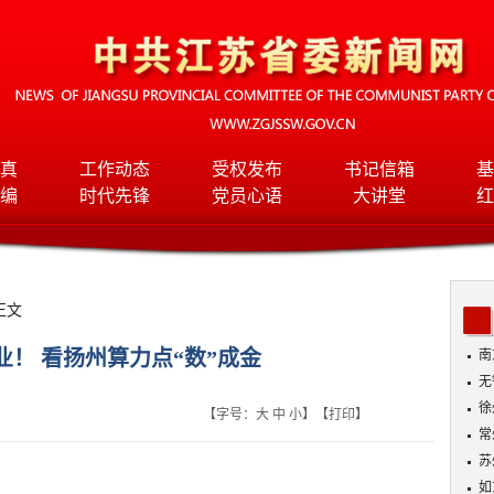
真
工作动态
受权发布
书记信箱
基
编
时代先锋
党员心语
大讲堂
红
正文
业！ 看扬州算力点“数”成金
南
无
入
徐
【字号：
大
中
小
】【
打印
】
常
苏
如