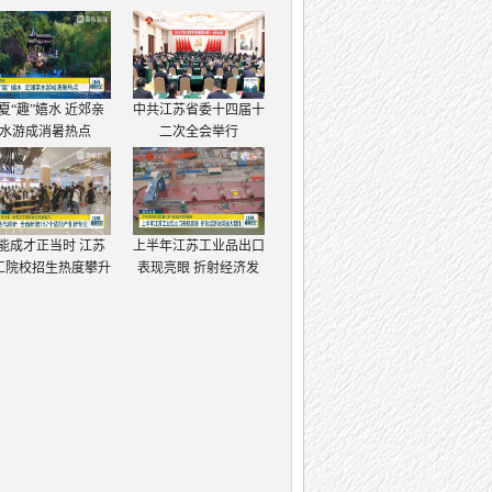
夏“趣”嬉水 近郊亲
中共江苏省委十四届十
水游成消暑热点
二次全会举行
能成才正当时 江苏
上半年江苏工业品出口
工院校招生热度攀升
表现亮眼 折射经济发
展强大韧性