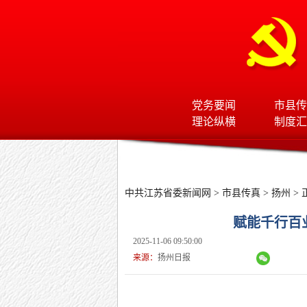
党务要闻
市县传
理论纵横
制度汇
中共江苏省委新闻网
>
市县传真
>
扬州
> 
赋能千行百
2025-11-06 09:50:00
来源：
扬州日报