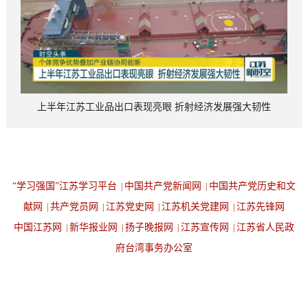
上半年江苏工业品出口表现亮眼 折射经济发展强大韧性
“学习强国”江苏学习平台
中国共产党新闻网
中国共产党历史和文
|
|
献网
共产党员网
江苏党史网
江苏机关党建网
江苏先锋网
|
|
|
|
中国江苏网
新华报业网
扬子晚报网
江苏宣传网
江苏省人民政
|
|
|
|
府台湾事务办公室
设为首页
返回顶端