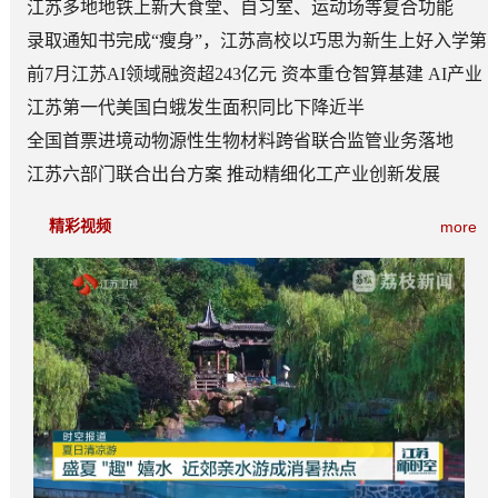
江苏多地地铁上新大食堂、自习室、运动场等复合功能
——从“客流通道”到“生活场景”
录取通知书完成“瘦身”，江苏高校以巧思为新生上好入学第
一课
前7月江苏AI领域融资超243亿元 资本重仓智算基建 AI产业
底盘夯实
江苏第一代美国白蛾发生面积同比下降近半
全国首票进境动物源性生物材料跨省联合监管业务落地
江苏六部门联合出台方案 推动精细化工产业创新发展
精彩视频
more