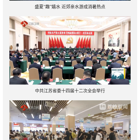
盛夏“趣”嬉水 近郊亲水游成消暑热点
中共江苏省委十四届十二次全会举行