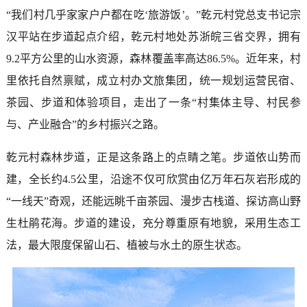
“我们村几乎家家户户都在吃‘旅游饭’。”乾元村党总支书记宗
汉平站在步道起点介绍，乾元村地处苏浙皖三省交界，拥有
9.2平方公里的山水资源，森林覆盖率高达86.5%。近年来，村
里依托自然禀赋，成立村办文旅集团，统一规划运营民宿、
茶园、步道和体验项目，走出了一条“村集体主导、村民参
与、产业融合”的乡村振兴之路。
乾元村森林步道，正是这条路上的点睛之笔。步道依山势而
建，全长约4.5公里，沿途不仅可欣赏由亿万年石灰岩形成的
“一线天”奇观，还能远眺千亩茶园、漫步古栈道、探访高山野
生杜鹃花海。步道的建设，充分尊重原有地貌，采用生态工
法，最大限度保留山石、植被与水土的原生状态。