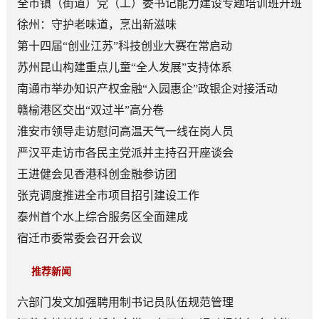
全市镇（街道）党（工）委书记能力建设专题培训班开班
徐州：守护老味道，烹出新滋味
第十四届“创业江苏”科技创业大赛在常启动
苏州昆山构建重点儿童“全人发展”支持体系
南通市举办知识产权金融“入园惠企”政银企对接活动
赣榆港区交出“双过半”高分卷
淮安市领导走访慰问高温天气一线在岗人员
严汉平走访市各民主党派并主持召开座谈会
王进健会见香港科创金融参访团
张克调度推进全市项目招引建设工作
泰州首个水上综合服务区全面建成
宿迁市委常委会召开会议
推荐新闻
六部门发文加强聘用制书记员队伍规范管理