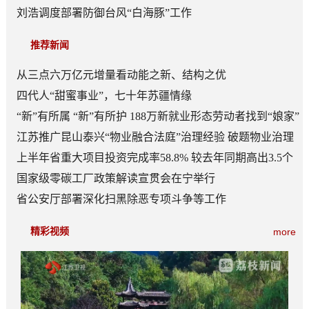
刘浩调度部署防御台风“白海豚”工作
推荐新闻
从三点六万亿元增量看动能之新、结构之优
四代人“甜蜜事业”，七十年苏疆情缘
“新”有所属 “新”有所护 188万新就业形态劳动者找到“娘家”
江苏推广昆山泰兴“物业融合法庭”治理经验 破题物业治理
“老大难”
上半年省重大项目投资完成率58.8% 较去年同期高出3.5个
百分点
国家级零碳工厂政策解读宣贯会在宁举行
省公安厅部署深化扫黑除恶专项斗争等工作
精彩视频
more