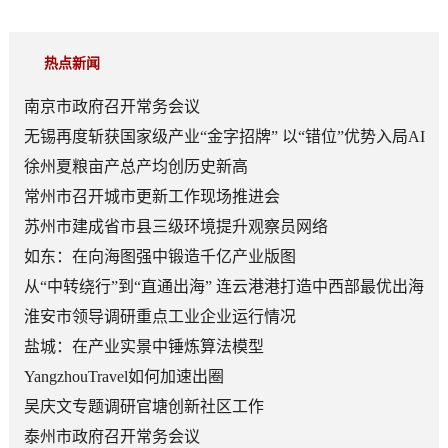
热点新闻
南京市政府召开常务会议
无锡再度斩获国家级产业“金字招牌” 以“错位”优势入局AI
顶层赛道
徐州夏粮亩产总产均创历史新高
常州市召开城市更新工作现场推进会
苏州市建成省市县三级环境提升观察员网络
如东：在向海图强中锻造千亿产业版图
从“中转绕行”到“直通出海” 连云港港打造中西部最优出海
口
淮安市领导调研重点工业企业运行情况
盐城：在产业实景中锤炼算法模型
YangzhouTravel如何加速出圈
吴庆文专题调研官塘创新社区工作
泰州市政府召开常务会议