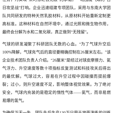
日攻坚战”打响。企业迅速组建专项团队，采用与东南大学团
队共同研发的特种天然乳胶材料，从原材料开始重新定制更
高标准。这种材料在自然环境中，通过光照和微生物作用，
最终会分解为水和二氧化碳，真正做到“无残留”。
气球的研发凝聚了科研团队无数的心血。“为了气球升空后
100%降解，气球充气后的直径要精确控制在26厘米左右。”该
企业技术团队负责人介绍。“26厘米”是经过对球皮摩擦力、氦
气浮力、升空速度等数十项指标反复测试和科技攻关后得出
的最优解。气球过大，容易在升空过程中因碰撞而提前爆
裂；过小，则升空速度不足，影响整体视觉效果。为了绝对
安全，气球内充装的是稳定的惰性气体——氦气，而非易燃
易爆的氢气。
为确保万无一失，团队先后生产130万只用于地面演练的训练