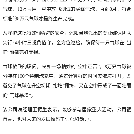
气球、12万只用于空中放飞测试的演练气球。直到8月，符合
标准的8万只气球才最终生产完成。
为守护这批特殊“乘客”的安全，沭阳当地派出的专业维保团队
实行24小时三班倒值守，全方位巡检，确保每一只气球在“出
征”前都完好无损。
气球放飞的瞬间，宛如一场精妙的“空中芭蕾”。8万只气球被
分装在100个特制球笼中，通过计算好的时间差依次打开，既
避免了气球在升空初期“扎堆”拥挤，又在空中形成了一面壮丽
的“气球幕墙”。
该公司总经理董振生表示，能够参与国家重大活动，公司很
自豪，也对未来的发展增添了信心和动力。