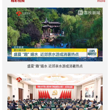
精彩视频
more
盛夏“趣”嬉水 近郊亲水游成消暑热点