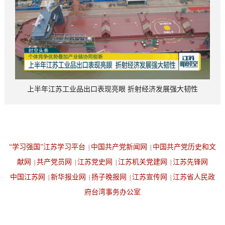
上半年江苏工业品出口表现亮眼 折射经济发展强大韧性
“学习强国”江苏学习平台
中国共产党新闻网
中国共产党历史和文
|
|
献网
共产党员网
江苏党史网
江苏机关党建网
江苏先锋网
|
|
|
|
中国江苏网
新华报业网
扬子晚报网
江苏宣传网
江苏省人民政
|
|
|
|
府台湾事务办公室
设为首页
返回顶端