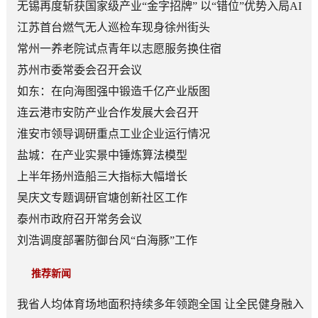
无锡再度斩获国家级产业“金字招牌” 以“错位”优势入局AI
顶层赛道
江苏首台燃气无人巡检车现身徐州街头
常州一养老院试点青年以志愿服务换住宿
苏州市委常委会召开会议
如东：在向海图强中锻造千亿产业版图
连云港市安防产业合作发展大会召开
淮安市领导调研重点工业企业运行情况
盐城：在产业实景中锤炼算法模型
上半年扬州造船三大指标大幅增长
吴庆文专题调研官塘创新社区工作
泰州市政府召开常务会议
刘浩调度部署防御台风“白海豚”工作
推荐新闻
我省人均体育场地面积持续多年领跑全国 让全民健身融入