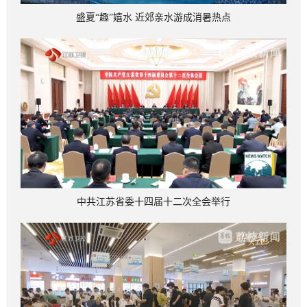
盛夏“趣”嬉水 近郊亲水游成消暑热点
中共江苏省委十四届十二次全会举行