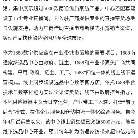
馆，集中展示超过5000款南通优质家纺产品。中心还配套建
设了15个专业直播间，为入驻厂商提供专业的直播带货场地
与设施支持，助力厂商借助直播电商新模式拓宽销售渠道，
实现产品快速触达全国乃至全球市场。
作为1688数字供应链在产业带城市落地的重要项目，1688南
通家纺选品中心由政府、链主、1688和产业带源头厂商共同
构建，采用“政府、链主、工厂、1688”四位一体的线上线下运
营模式。线上同步建设选品中心数字官方店，依托1688平台
技术与数字化能力实现全渠道卖货；线下由政府搭台指导，
本地供应链链主负责日常运营，产业带工厂入驻，打造“前厅
后仓”模式，提供企业服务和仓储物流一体化综合服务。自今
年4月试运营以来，该中心线上销售额已突破5000万元，随着
线下选品中心开业，预计每年将为南通家纺带来超10亿元的