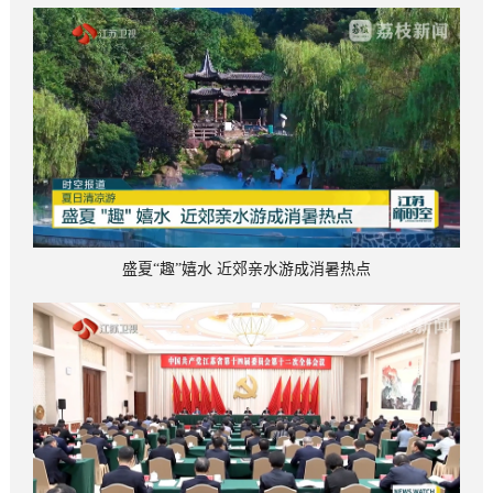
盛夏“趣”嬉水 近郊亲水游成消暑热点