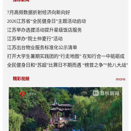
7月高频数据折射经济向新向好
2026江苏省“全民健身日”主题活动启动
江苏举办选拔活动提升星级饭店服务
江苏举办“院士仲夏行”活动
江苏出台物业服务标准化公示清单
打开大学生暑期实践团的“行走地图” 在知行合一中砥砺成
长
全民健身日和“苏超”比赛日不期而遇 “榜首之争”“抢八大战”
看点多
精彩视频
more