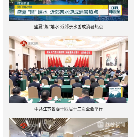
盛夏“趣”嬉水 近郊亲水游成消暑热点
中共江苏省委十四届十二次全会举行