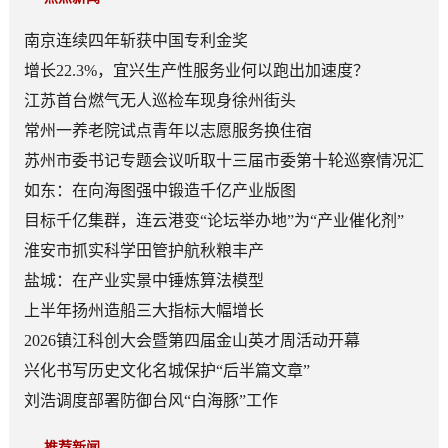
南京连续四年斩获中国专利金奖
增长22.3%，宜兴生产性服务业何以跑出加速度？
江苏首台燃气无人巡检车现身徐州街头
常州一养老院试点青年以志愿服务换住宿
苏州市委书记专题会议听取十三届市委第十轮巡察情况汇
报
如东：在向海图强中锻造千亿产业版图
目标千亿集群，连云港变“论坛举办地”为“产业催化剂”
淮安市抓实科学田管护航秋粮丰产
盐城：在产业实景中锤炼算法模型
上半年扬州造船三大指标大幅增长
2026镇江科创大会暨第四届金山英才周活动开幕
兴化书写历史文化名城保护“后半篇文章”
刘浩调度部署防御台风“白海豚”工作
推荐新闻