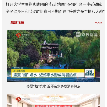
打开大学生暑期实践团的“行走地图” 在知行合一中砥砺成
长
全民健身日和“苏超”比赛日不期而遇 “榜首之争”“抢八大战”
看点多
精彩视频
more
盛夏“趣”嬉水 近郊亲水游成消暑热点