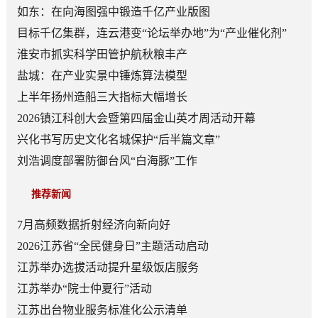
报
如东：在向海图强中锻造千亿产业版图
目标千亿集群，连云港变“论坛举办地”为“产业催化剂”
淮安市抓实科学田管护航秋粮丰产
盐城：在产业实景中锤炼算法模型
上半年扬州造船三大指标大幅增长
2026镇江科创大会暨第四届金山英才周活动开幕
兴化书写历史文化名城保护“后半篇文章”
刘浩调度部署防御台风“白海豚”工作
推荐新闻
7月高频数据折射经济向新向好
2026江苏省“全民健身日”主题活动启动
江苏举办选拔活动提升星级饭店服务
江苏举办“院士仲夏行”活动
江苏出台物业服务标准化公示清单