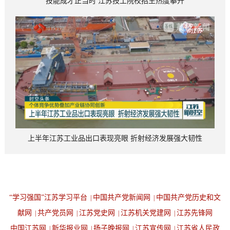
技能成才正当时 江苏技工院校招生热度攀升
上半年江苏工业品出口表现亮眼 折射经济发展强大韧性
“学习强国”江苏学习平台
中国共产党新闻网
中国共产党历史和文
|
|
献网
共产党员网
江苏党史网
江苏机关党建网
江苏先锋网
|
|
|
|
中国江苏网
新华报业网
扬子晚报网
江苏宣传网
江苏省人民政
|
|
|
|