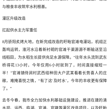
与粮食丰收筑牢水利根基。
灌区升级改造
扛起供水主力军重任
8月骄阳炙烤大地，在新完成改造的盱眙官滩电灌站，机组正
轰鸣运转，淮河水沿着新衬砌的官滩干渠源源不断输送至沿
线稻田，为水稻生长提供充足水源保障。“往年水头流到武东
桥得花13小时，今年仅用6小时就到了，时间直接缩短一
半！”官滩镇侍涧村武西组种田大户武某看着长势喜人的庄
稼，难掩喜悦之情，“有了这‘及时水’，今年的丰收更有保障
了。”
去冬今春，我市全力加快水利基础设施建设，推进在建的清
水坝、运西、临湖、官滩、官塘等灌区改造项目，以及盱眙