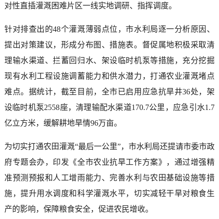
对性直插灌溉困难片区一线实地调研、指挥调度。
针对排查出的48个灌溉薄弱点位，市水利局逐一分析原因、
提出对策建议，形成分布图、措施表。督促属地积极采取清
理输水渠道、拦蓄回归水、架设临时机泵等措施，充分挖掘
现有水利工程设施调蓄能力和供水潜力，打通农业灌溉堵点
难点。据统计，截至目前，全市已启用应急抗旱井36处，架
设临时机泵2558座，清理输配水渠道170.7公里，应急引水1.7
亿立方米，缓解耕地旱情96万亩。
为切实打通农田灌溉“最后一公里”，市水利局还提请市委市政
府专题会办，印发《全市农业抗旱工作方案》，通过增强精
准预测预报和人工增雨能力、完善水利与农田基础设施等措
施，提升用水调度和科学灌溉水平，切实减轻干旱对粮食生
产的影响，保障粮食安全，促进农民增收。