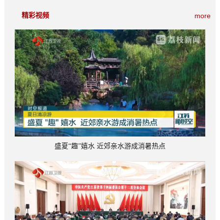
精彩视频
more
盛夏“趣”嬉水 近郊亲水游成消暑热点