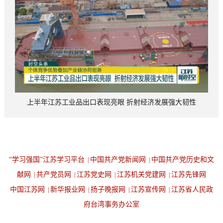
上半年江苏工业品出口表现亮眼 折射经济发展强大韧性
“学习强国”江苏学习平台
中国共产党新闻网
中国共产党历史和文
|
|
献网
共产党员网
江苏党史网
江苏机关党建网
江苏先锋网
|
|
|
|
中国江苏网
新华报业网
扬子晚报网
江苏宣传网
江苏省人民政
|
|
|
|
府台湾事务办公室