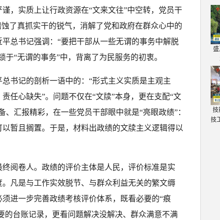
谨，实质上让行政资源在“文来文往”中空转，党员干
磨蚀了真抓实干的锐气，消解了党和政府在群众心中的
近平总书记强调：“要把干部从一些无谓的事务中解脱
盛
锁于“无谓的事务”中，背离了为民服务的初衷。
平总书记的剖析一语中的：“形式主义实质是主观主
责任心缺失”。问题不仅在“文牍”本身，更在支配“文
技
备、汇报精彩，在一些党员干部眼中就是“亮眼政绩”：
技
可以暂且搁置。于是，材料出政绩的文牍主义逻辑得以
最终阅卷人。政绩的评价主体是人民，评价标准是实
度。凡是与工作实效脱节、与群众利益无关的繁文缛
必须进一步完善政绩考核评价体系，既看必要的“痕
必要的台账记录，更看问题解决没解决、群众满意不满