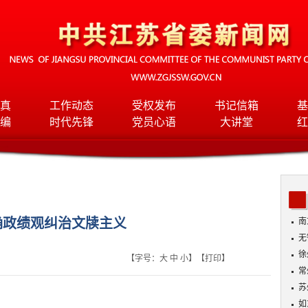
真
工作动态
受权发布
书记信箱
基
编
时代先锋
党员心语
大讲堂
红
确政绩观纠治文牍主义
南
无
入
徐
【字号：
大
中
小
】【
打印
】
常
苏
如