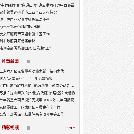
“中转绕行”到“直通出海” 连云港港打造中西部最
出海口
安市领导调研重点工业企业运行情况
城：在产业实景中锤炼算法模型
angzhouTravel如何加速出圈
庆文专题调研官塘创新社区工作
州市政府召开常务会议
浩调度部署防御台风“白海豚”工作
推荐新闻
三点六万亿元增量看动能之新、结构之优
代人“甜蜜事业”，七十年苏疆情缘
新”有所属 “新”有所护 188万新就业形态劳动者找
“娘家”
苏推广昆山泰兴“物业融合法庭”治理经验 破题物
治理“老大难”
半年省重大项目投资完成率58.8% 较去年同期高
3.5个百分点
家级零碳工厂政策解读宣贯会在宁举行
公安厅部署深化扫黑除恶专项斗争等工作
精彩视频
more