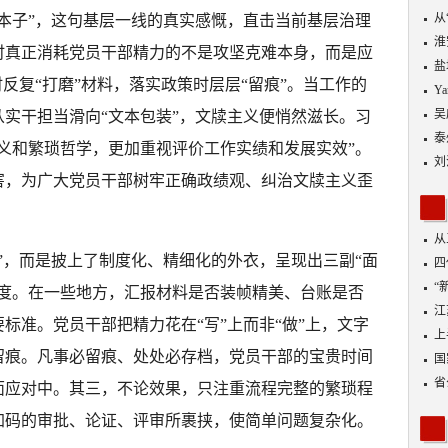
从
本子”，这句基层一线的真实感慨，直击当前基层治理
优
淮
时真正消耗党员干部精力的不是攻坚克难本身，而是应
盐
反复“打磨”材料，落实政策时层层“留痕”。当工作的
Y
吴
实干担当滑向“文本包装”，文牍主义便悄然滋长。习
泰
义和繁琐哲学，更加重视评价工作实绩和发展实效”。
刘
害，为广大党员干部树牢正确政绩观、纠治文牍主义歪
从
”，而是披上了制度化、精细化的外衣，呈现出三副“面
四
“
力度。在一些地方，汇报材料是否装帧精美、台账是否
到
江
标准。党员干部把精力花在“写”上而非“做”上，文字
业
上
留痕。凡事必留痕、处处必存档，党员干部的宝贵时间
出
国
省
面应对中。其三，不论效果，只注重流程完整的繁琐程
加码的审批、论证、评审所裹挟，使简单问题复杂化。