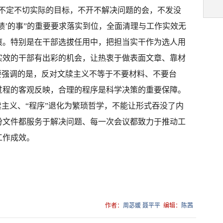
“不定不切实际的目标，不开不解决问题的会，不发没
绩’的事”的重要要求落实到位，全面清理与工作实效无
痕。特别是在干部选拔任用中，把担当实干作为选人用
实效的干部有出彩的机会，让热衷于做表面文章、靠材
要强调的是，反对文牍主义不等于不要材料、不要台
过程的客观反映，合理的程序是科学决策的重要保障。
牍主义、“程序”退化为繁琐哲学，不能让形式吞没了内
份文件都服务于解决问题、每一次会议都致力于推动工
工作成效。
作者：
周苾媛 聂平平
编辑：
陈茜