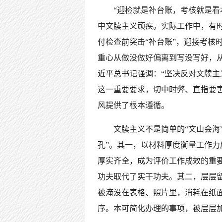
“迎检就是补台账，考核就是看
中文牍主义顽疾。实际工作中，有
付检查前突击“补台账”，迎接考核时
重心从做没做好偏离到写没写好，从
近平总书记强调：“坚决反对文牍主
这一重要要求，切中时弊、直指要
风提供了根本遵循。
文牍主义不是简单的“文山会海
孔”。其一，以材料厚度衡量工作
厚实齐全，成为评价工作成效的重要
功夫取代了实干功夫。其二，层层
被淹没在表格、照片里，消耗在纸
序。本可简化办理的事项，被层层