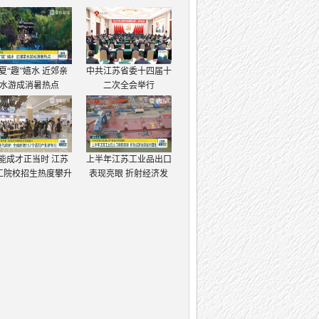
夏“趣”嬉水 近郊亲
中共江苏省委十四届十
水游成消暑热点
二次全会举行
能成才正当时 江苏
上半年江苏工业品出口
工院校招生热度攀升
表现亮眼 折射经济发
展强大韧性