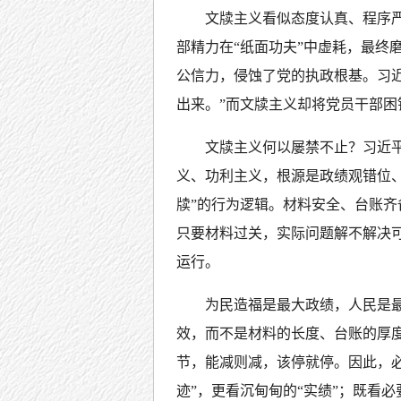
文牍主义看似态度认真、程序严
部精力在“纸面功夫”中虚耗，最终
公信力，侵蚀了党的执政根基。习
出来。”而文牍主义却将党员干部困
文牍主义何以屡禁不止？习近
义、功利主义，根源是政绩观错位、
牍”的行为逻辑。材料安全、台账齐
只要材料过关，实际问题解不解决
运行。
为民造福是最大政绩，人民是
效，而不是材料的长度、台账的厚
节，能减则减，该停就停。因此，
迹”，更看沉甸甸的“实绩”；既看