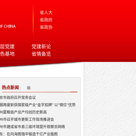
省人大
省政府
省政协
层党建
党建新论
色基地
省情备览
热点新闻
京市政府召开常务会议
锡再度斩获国家级产业“金字招牌” 以“错位”优势
局AI顶层赛道
州夏粮亩产总产均创历史新高
州市召开城市更新工作现场推进会
州市建成省市县三级环境提升观察员网络
东：在向海图强中锻造千亿产业版图