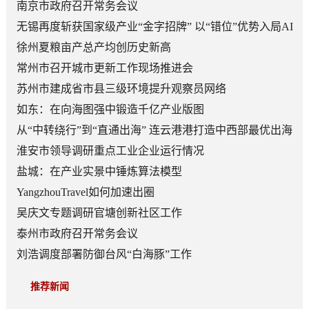
南京市政府召开常务会议
无锡再度斩获国家级产业“金字招牌” 以“错位”优势入局AI
顶层赛道
徐州夏粮亩产总产均创历史新高
常州市召开城市更新工作现场推进会
苏州市建成省市县三级环境提升观察员网络
如东：在向海图强中锻造千亿产业版图
从“中转绕行”到“直通出海” 连云港港打造中西部最优出海
口
淮安市领导调研重点工业企业运行情况
盐城：在产业实景中锤炼算法模型
YangzhouTravel如何加速出圈
吴庆文专题调研官塘创新社区工作
泰州市政府召开常务会议
刘浩调度部署防御台风“白海豚”工作
推荐新闻