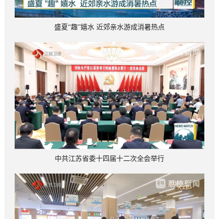
盛夏“趣”嬉水 近郊亲水游成消暑热点
中共江苏省委十四届十二次全会举行