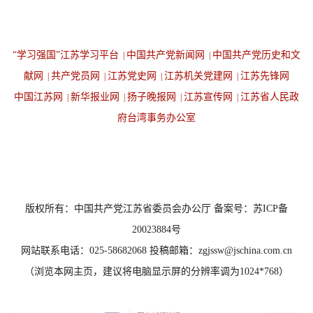
“学习强国”江苏学习平台
中国共产党新闻网
中国共产党历史和文
|
|
献网
共产党员网
江苏党史网
江苏机关党建网
江苏先锋网
|
|
|
|
中国江苏网
新华报业网
扬子晚报网
江苏宣传网
江苏省人民政
|
|
|
|
府台湾事务办公室
设为首页
返回顶端
版权所有：中国共产党江苏省委员会办公厅 备案号：苏ICP备
20023884号
网站联系电话：025-58682068 投稿邮箱：zgjssw@jschina.com.cn
（浏览本网主页，建议将电脑显示屏的分辨率调为1024*768）