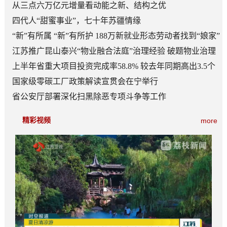
从三点六万亿元增量看动能之新、结构之优
四代人“甜蜜事业”，七十年苏疆情缘
“新”有所属 “新”有所护 188万新就业形态劳动者找到“娘家”
江苏推广昆山泰兴“物业融合法庭”治理经验 破题物业治理
“老大难”
上半年省重大项目投资完成率58.8% 较去年同期高出3.5个
百分点
国家级零碳工厂政策解读宣贯会在宁举行
省公安厅部署深化扫黑除恶专项斗争等工作
精彩视频
more