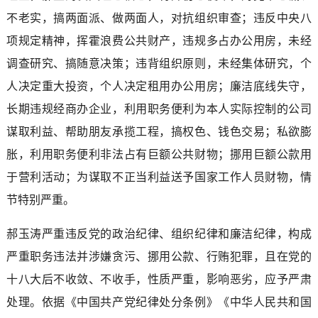
不老实，搞两面派、做两面人，对抗组织审查；违反中央八
项规定精神，挥霍浪费公共财产，违规多占办公用房，未经
调查研究、搞随意决策；违背组织原则，未经集体研究，个
人决定重大投资，个人决定租用办公用房；廉洁底线失守，
长期违规经商办企业，利用职务便利为本人实际控制的公司
谋取利益、帮助朋友承揽工程，搞权色、钱色交易；私欲膨
胀，利用职务便利非法占有巨额公共财物；挪用巨额公款用
于营利活动；为谋取不正当利益送予国家工作人员财物，情
节特别严重。
郝玉涛严重违反党的政治纪律、组织纪律和廉洁纪律，构成
严重职务违法并涉嫌贪污、挪用公款、行贿犯罪，且在党的
十八大后不收敛、不收手，性质严重，影响恶劣，应予严肃
处理。依据《中国共产党纪律处分条例》《中华人民共和国