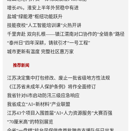
增长4%，淮安上半年外贸稳中有进
盐城“绿能港”枢纽功能跃升
技能夜校“人工智能培训课”火热开讲
千里奔赴 双向扎根——镇江渭南对口协作的“全链条”路径
“泰州日”四年深耕，铸就引才“一号工程”
城市更新有温度 完整社区惠万家
推荐新闻
江苏决定集中打包修改、废止一批省级地方性法规
《江苏省未成年人保护条例》将作全面修订
我省针对6市启动防汛三级应急响应
我省成立“AI+新材料”产业联盟
江苏43个项目入围首届“AI+人力资源服务”大赛百强
“70厘米高”的特别展览
全省“一盘棋”抗台风保供电首批跨市支援队伍已出发