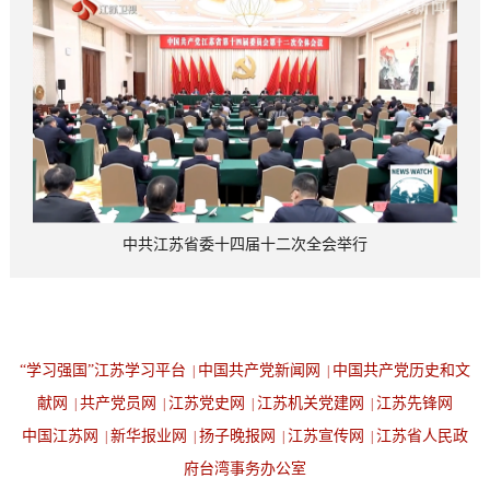
中共江苏省委十四届十二次全会举行
“学习强国”江苏学习平台
中国共产党新闻网
中国共产党历史和文
|
|
献网
共产党员网
江苏党史网
江苏机关党建网
江苏先锋网
|
|
|
|
中国江苏网
新华报业网
扬子晚报网
江苏宣传网
江苏省人民政
|
|
|
|
府台湾事务办公室