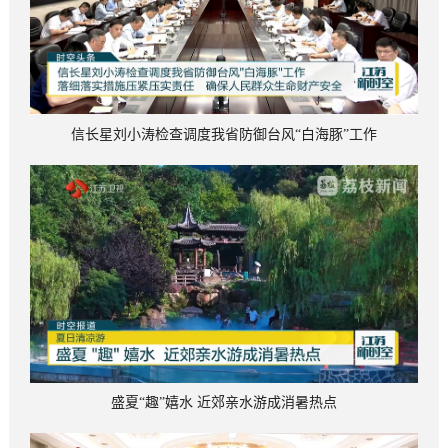
信长星刘小涛检查调度我省防御台风“白海豚”工作
盛夏“趣”嬉水 近郊亲水游成消暑热点