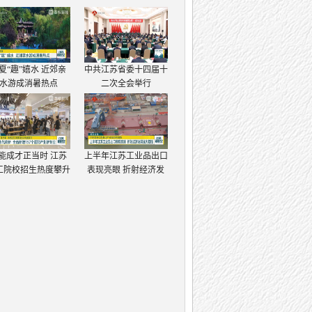
夏“趣”嬉水 近郊亲
中共江苏省委十四届十
水游成消暑热点
二次全会举行
能成才正当时 江苏
上半年江苏工业品出口
工院校招生热度攀升
表现亮眼 折射经济发
展强大韧性