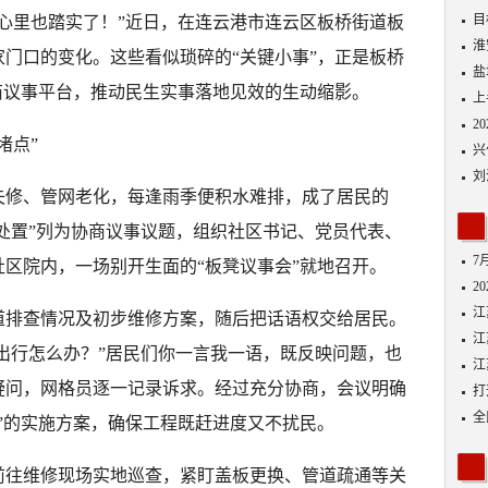
目
心里也踏实了！”近日，在连云港市连云区板桥街道板
剂
淮
门口的变化。这些看似琐碎的“关键小事”，正是板桥
盐
商议事平台，推动民生实事落地见效的生动缩影。
上
2
堵点”
兴
刘
失修、管网老化，每逢雨季便积水难排，成了居民的
修处置”列为协商议事议题，组织社区书记、党员代表、
7
区院内，一场别开生面的“板凳议事会”就地召开。
2
江
道排查情况及初步维修方案，随后把话语权交给居民。
江
间出行怎么办？”居民们你一言我一语，既反映问题，也
江
疑问，网格员逐一记录诉求。经过充分协商，会议明确
打
砥
全
”的实施方案，确保工程既赶进度又不扰民。
八
前往维修现场实地巡查，紧盯盖板更换、管道疏通等关