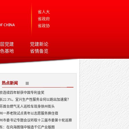
省人大
省政府
省政协
层党建
党建新论
色基地
省情备览
热点新闻
京连续四年斩获中国专利金奖
长22.3%，宜兴生产性服务业何以跑出加速度？
苏首台燃气无人巡检车现身徐州街头
州一养老院试点青年以志愿服务换住宿
州市委书记专题会议听取十三届市委第十轮巡察
况汇报
东：在向海图强中锻造千亿产业版图