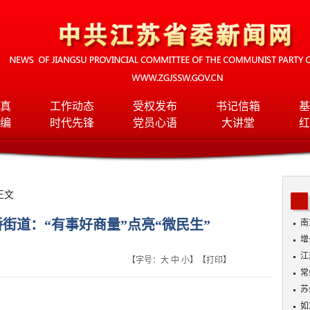
真
工作动态
受权发布
书记信箱
基
编
时代先锋
党员心语
大讲堂
红
正文
街道：“有事好商量”点亮“微民生”
南
增
江
【字号：
大
中
小
】【
打印
】
常
苏
情
如