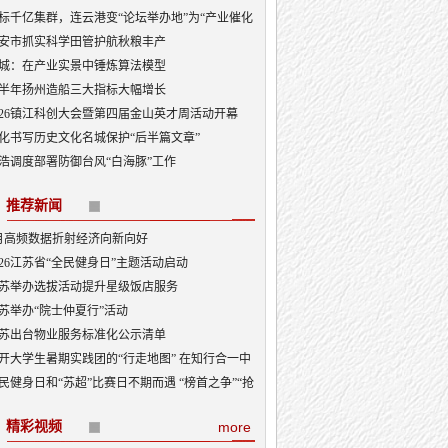
标千亿集群，连云港变“论坛举办地”为“产业催化
”
安市抓实科学田管护航秋粮丰产
城：在产业实景中锤炼算法模型
半年扬州造船三大指标大幅增长
026镇江科创大会暨第四届金山英才周活动开幕
化书写历史文化名城保护“后半篇文章”
浩调度部署防御台风“白海豚”工作
推荐新闻
月高频数据折射经济向新向好
026江苏省“全民健身日”主题活动启动
苏举办选拔活动提升星级饭店服务
苏举办“院士仲夏行”活动
苏出台物业服务标准化公示清单
开大学生暑期实践团的“行走地图” 在知行合一中
砺成长
民健身日和“苏超”比赛日不期而遇 “榜首之争”“抢
大战”看点多
精彩视频
more