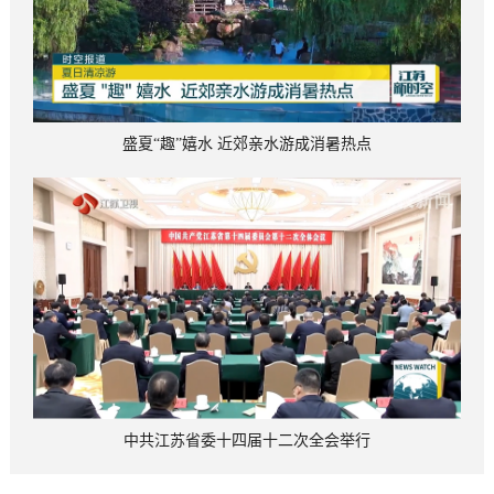
盛夏“趣”嬉水 近郊亲水游成消暑热点
中共江苏省委十四届十二次全会举行