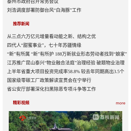
泰州市政府召开常务会议
刘浩调度部署防御台风“白海豚”工作
推荐新闻
从三点六万亿元增量看动能之新、结构之优
四代人“甜蜜事业”，七十年苏疆情缘
“新”有所属 “新”有所护 188万新就业形态劳动者找到“娘家”
江苏推广昆山泰兴“物业融合法庭”治理经验 破题物业治理
“老大难”
上半年省重大项目投资完成率58.8% 较去年同期高出3.5个
百分点
国家级零碳工厂政策解读宣贯会在宁举行
省公安厅部署深化扫黑除恶专项斗争等工作
精彩视频
more