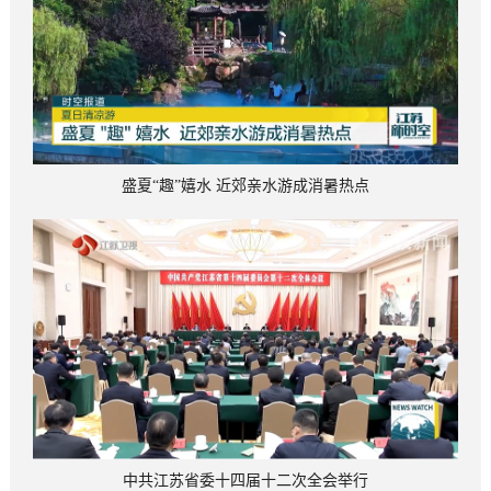
盛夏“趣”嬉水 近郊亲水游成消暑热点
中共江苏省委十四届十二次全会举行