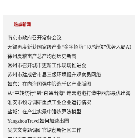
热点新闻
南京市政府召开常务会议
无锡再度斩获国家级产业“金字招牌” 以“错位”优势入局AI
顶层赛道
徐州夏粮亩产总产均创历史新高
常州市召开城市更新工作现场推进会
苏州市建成省市县三级环境提升观察员网络
如东：在向海图强中锻造千亿产业版图
从“中转绕行”到“直通出海” 连云港港打造中西部最优出海
口
淮安市领导调研重点工业企业运行情况
盐城：在产业实景中锤炼算法模型
YangzhouTravel如何加速出圈
吴庆文专题调研官塘创新社区工作