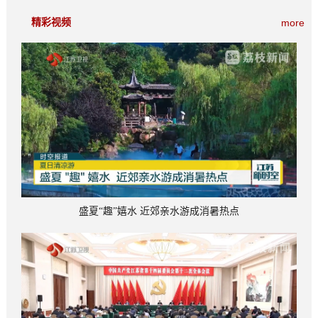
看点多
精彩视频
more
盛夏“趣”嬉水 近郊亲水游成消暑热点