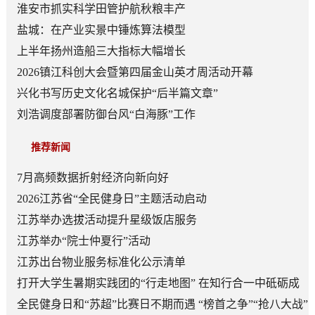
淮安市抓实科学田管护航秋粮丰产
盐城：在产业实景中锤炼算法模型
上半年扬州造船三大指标大幅增长
2026镇江科创大会暨第四届金山英才周活动开幕
兴化书写历史文化名城保护“后半篇文章”
刘浩调度部署防御台风“白海豚”工作
推荐新闻
7月高频数据折射经济向新向好
2026江苏省“全民健身日”主题活动启动
江苏举办选拔活动提升星级饭店服务
江苏举办“院士仲夏行”活动
江苏出台物业服务标准化公示清单
打开大学生暑期实践团的“行走地图” 在知行合一中砥砺成
长
全民健身日和“苏超”比赛日不期而遇 “榜首之争”“抢八大战”