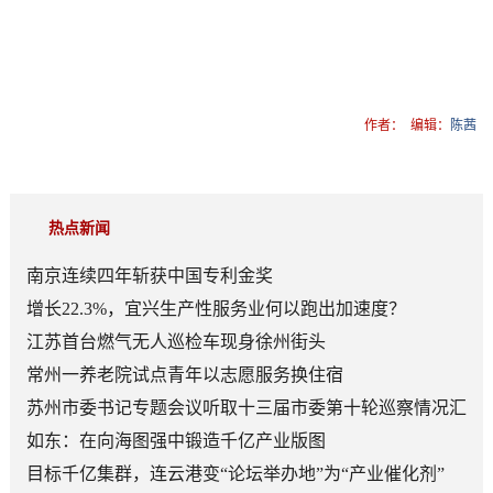
作者：
编辑：
陈茜
热点新闻
南京连续四年斩获中国专利金奖
增长22.3%，宜兴生产性服务业何以跑出加速度？
江苏首台燃气无人巡检车现身徐州街头
常州一养老院试点青年以志愿服务换住宿
苏州市委书记专题会议听取十三届市委第十轮巡察情况汇
报
如东：在向海图强中锻造千亿产业版图
目标千亿集群，连云港变“论坛举办地”为“产业催化剂”