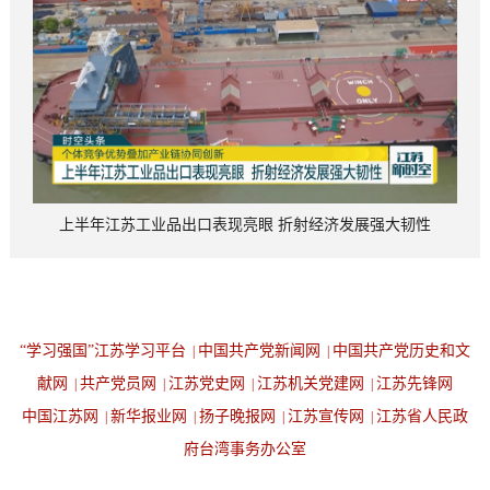
上半年江苏工业品出口表现亮眼 折射经济发展强大韧性
“学习强国”江苏学习平台
中国共产党新闻网
中国共产党历史和文
|
|
献网
共产党员网
江苏党史网
江苏机关党建网
江苏先锋网
|
|
|
|
中国江苏网
新华报业网
扬子晚报网
江苏宣传网
江苏省人民政
|
|
|
|
府台湾事务办公室