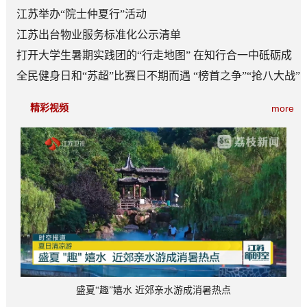
江苏举办“院士仲夏行”活动
江苏出台物业服务标准化公示清单
打开大学生暑期实践团的“行走地图” 在知行合一中砥砺成
长
全民健身日和“苏超”比赛日不期而遇 “榜首之争”“抢八大战”
看点多
精彩视频
more
盛夏“趣”嬉水 近郊亲水游成消暑热点