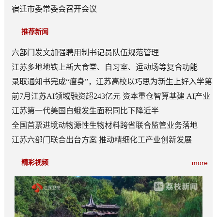
宿迁市委常委会召开会议
推荐新闻
六部门发文加强聘用制书记员队伍规范管理
江苏多地地铁上新大食堂、自习室、运动场等复合功能
——从“客流通道”到“生活场景”
录取通知书完成“瘦身”，江苏高校以巧思为新生上好入学第
一课
前7月江苏AI领域融资超243亿元 资本重仓智算基建 AI产业
底盘夯实
江苏第一代美国白蛾发生面积同比下降近半
全国首票进境动物源性生物材料跨省联合监管业务落地
江苏六部门联合出台方案 推动精细化工产业创新发展
精彩视频
more