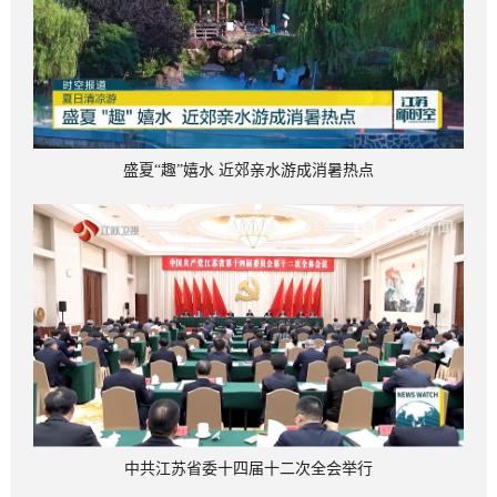
盛夏“趣”嬉水 近郊亲水游成消暑热点
中共江苏省委十四届十二次全会举行