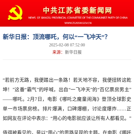
新华日报：顶流哪吒，何以“一飞冲天”？
2025-02-08 07:52:00
来源：
新华日报
“若前方无路，我便踏出一条路！若天地不容，我便扭转这乾
坤！”这番“霸气”的呼喊，出自“一飞冲天”的“百亿票房男主”
——哪吒。2月7日，电影《哪吒之魔童闹海》登顶全球影史
单一市场票房榜。排片爆满，口碑爆棚，讨论度爆炸……正
如网友在评论中表示：“用心的电影就应该让所有人都看见。”
值得被看见的，是以“用心”的思路呈现的主题。在电影《哪吒