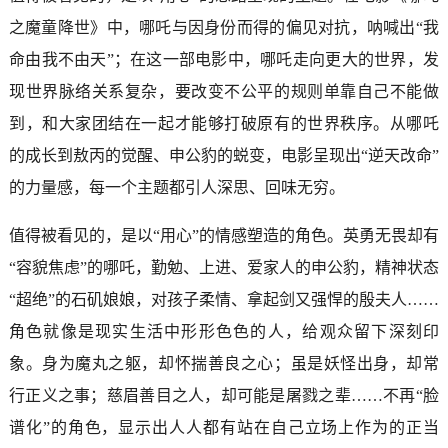
之魔童降世》中，哪吒与因身份而得的偏见对抗，呐喊出“我
命由我不由天”；在这一部电影中，哪吒走向更大的世界，发
现世界脉络关系复杂，要改变不公平的规则单靠自己不能做
到，和大家团结在一起才能够打破原有的世界秩序。从哪吒
的成长到敖丙的觉醒、申公豹的蜕变，电影呈现出“逆天改命”
的力量感，每一个主题都引人深思、回味无穷。
值得被看见的，是以“用心”的情感塑造的角色。英勇无畏却有
“容貌焦虑”的哪吒，勤勉、上进、爱家人的申公豹，精神状态
“超绝”的石矶娘娘，对孩子柔情、拿起剑又强悍的殷夫人……
角色就像是现实生活中形形色色的人，给观众留下深刻印
象。身为魔丸之躯，却怀揣善良之心；虽是妖怪出身，却常
行正义之事；慈眉善目之人，却可能是屠戮之辈……不再“脸
谱化”的角色，显示出人人都有站在自己立场上作为的正当