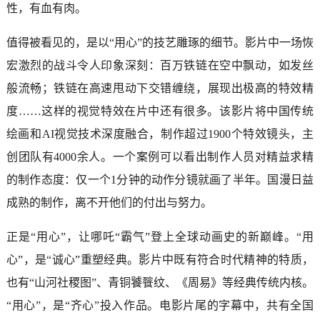
性，有血有肉。
值得被看见的，是以“用心”的技艺雕琢的细节。影片中一场恢
宏激烈的战斗令人印象深刻：百万铁链在空中飘动，如发丝
般流畅；铁链在高速甩动下交错缠绕，展现出极高的特效精
度……这样的视觉特效在片中还有很多。该影片将中国传统
绘画和AI视觉技术深度融合，制作超过1900个特效镜头，主
创团队有4000余人。一个案例可以看出制作人员对精益求精
的制作态度：仅一个1分钟的动作分镜就画了半年。国漫日益
成熟的制作，离不开他们的付出与努力。
正是“用心”，让哪吒“霸气”登上全球动画史的新巅峰。“用
心”，是“诚心”重塑经典。影片中既有符合时代精神的特质，
也有“山河社稷图”、青铜饕餮纹、《周易》等经典传统内核。
“用心”，是“齐心”投入作品。电影片尾的字幕中，共有全国