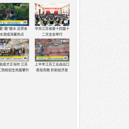
夏“趣”嬉水 近郊亲
中共江苏省委十四届十
水游成消暑热点
二次全会举行
能成才正当时 江苏
上半年江苏工业品出口
工院校招生热度攀升
表现亮眼 折射经济发
展强大韧性