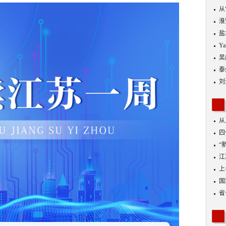
从
优
淮
盐
Y
吴
泰
刘
从
四
“
到
江
业
上
出
国
省