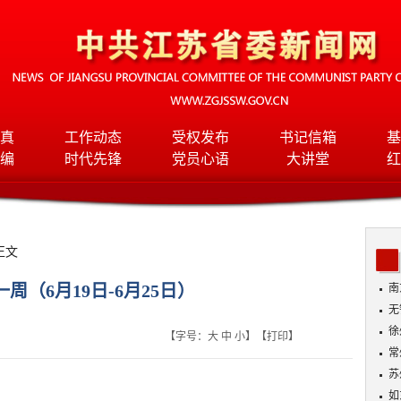
真
工作动态
受权发布
书记信箱
基
编
时代先锋
党员心语
大讲堂
红
正文
周（6月19日-6月25日）
南
无
入
徐
【字号：
大
中
小
】【
打印
】
常
苏
如