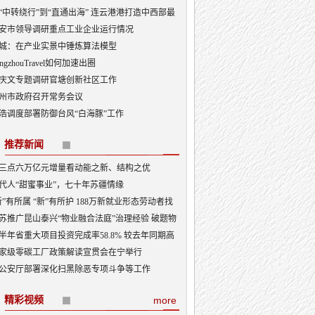
“中转绕行”到“直通出海” 连云港港打造中西部最
出海口
安市领导调研重点工业企业运行情况
城：在产业实景中锤炼算法模型
angzhouTravel如何加速出圈
庆文专题调研官塘创新社区工作
州市政府召开常务会议
浩调度部署防御台风“白海豚”工作
推荐新闻
三点六万亿元增量看动能之新、结构之优
代人“甜蜜事业”，七十年苏疆情缘
新”有所属 “新”有所护 188万新就业形态劳动者找
“娘家”
苏推广昆山泰兴“物业融合法庭”治理经验 破题物
治理“老大难”
半年省重大项目投资完成率58.8% 较去年同期高
3.5个百分点
家级零碳工厂政策解读宣贯会在宁举行
公安厅部署深化扫黑除恶专项斗争等工作
精彩视频
more