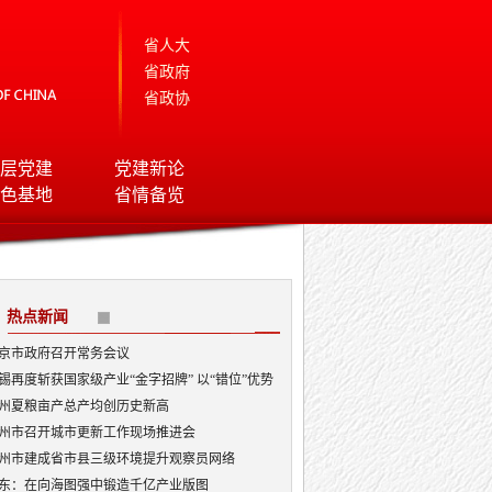
省人大
省政府
省政协
层党建
党建新论
色基地
省情备览
热点新闻
京市政府召开常务会议
锡再度斩获国家级产业“金字招牌” 以“错位”优势
局AI顶层赛道
州夏粮亩产总产均创历史新高
州市召开城市更新工作现场推进会
州市建成省市县三级环境提升观察员网络
东：在向海图强中锻造千亿产业版图