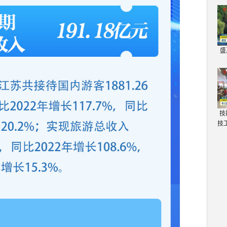
盛
技
技