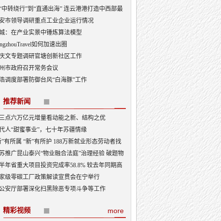
“中转绕行”到“直通出海” 连云港港打造中西部最
出海口
安市领导调研重点工业企业运行情况
城：在产业实景中锤炼算法模型
angzhouTravel如何加速出圈
庆文专题调研官塘创新社区工作
州市政府召开常务会议
浩调度部署防御台风“白海豚”工作
推荐新闻
三点六万亿元增量看动能之新、结构之优
代人“甜蜜事业”，七十年苏疆情缘
新”有所属 “新”有所护 188万新就业形态劳动者找
“娘家”
苏推广昆山泰兴“物业融合法庭”治理经验 破题物
治理“老大难”
半年省重大项目投资完成率58.8% 较去年同期高
3.5个百分点
家级零碳工厂政策解读宣贯会在宁举行
公安厅部署深化扫黑除恶专项斗争等工作
精彩视频
more