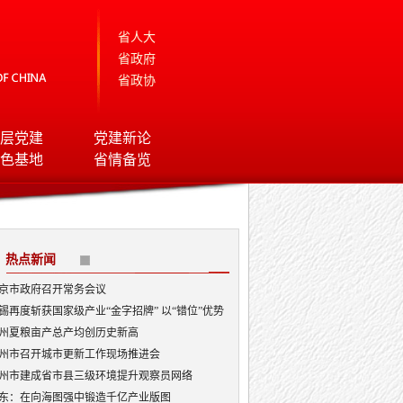
省人大
省政府
省政协
层党建
党建新论
色基地
省情备览
热点新闻
京市政府召开常务会议
锡再度斩获国家级产业“金字招牌” 以“错位”优势
局AI顶层赛道
州夏粮亩产总产均创历史新高
州市召开城市更新工作现场推进会
州市建成省市县三级环境提升观察员网络
东：在向海图强中锻造千亿产业版图