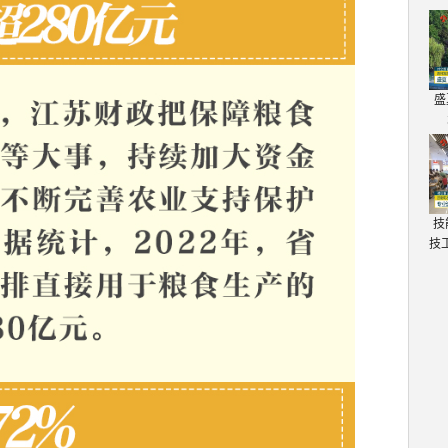
盛
技
技