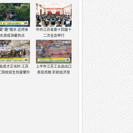
夏“趣”嬉水 近郊亲
中共江苏省委十四届十
水游成消暑热点
二次全会举行
能成才正当时 江苏
上半年江苏工业品出口
工院校招生热度攀升
表现亮眼 折射经济发
展强大韧性