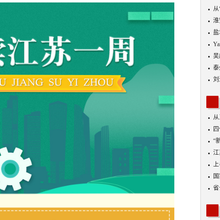
从
优
淮
盐
Y
吴
泰
刘
从
四
“
到
江
业
上
出
国
省