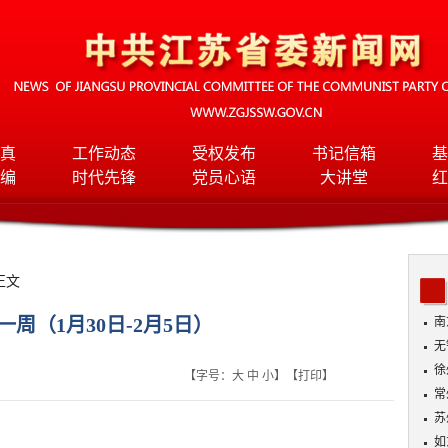
真
工作动态
受权发布
书记信箱
基
编
时代先锋
党员心语
大讲堂
红
正文
周（1月30日-2月5日）
南
无
入
徐
【字号：
大
中
小
】【
打印
】
常
苏
如