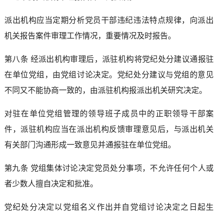
派出机构应当定期分析党员干部违纪违法特点规律，向派出
机关报告案件审理工作情况，重要情况及时报告。
第八条 经派出机构审理后，派驻机构将党纪处分建议通报驻
在单位党组，由党组讨论决定。党纪处分建议与党组的意见
不同又不能协商一致的，由派驻机构报派出机关研究决定。
对驻在单位党组管理的领导班子成员中的正职领导干部案
件，派驻机构应当在派出机构反馈审理意见后，与派出机关
有关部门沟通形成一致意见并通报驻在单位党组。
第九条 党组集体讨论决定党员处分事项，不允许任何个人或
者少数人擅自决定和批准。
党纪处分决定以党组名义作出并自党组讨论决定之日起生