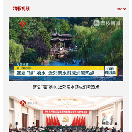
看点多
精彩视频
more
盛夏“趣”嬉水 近郊亲水游成消暑热点