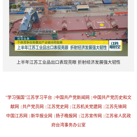
上半年江苏工业品出口表现亮眼 折射经济发展强大韧性
“学习强国”江苏学习平台
中国共产党新闻网
中国共产党历史和文
|
|
献网
共产党员网
江苏党史网
江苏机关党建网
江苏先锋网
|
|
|
|
中国江苏网
新华报业网
扬子晚报网
江苏宣传网
江苏省人民政
|
|
|
|
府台湾事务办公室