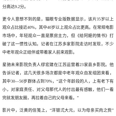
分高达9.2分。
更令人意想不到的是，猫眼专业版数据显示，该片35岁以上
观众占比接近40%，其中40岁以上观众占比更高。在常规电影
市场中，年轻观众一直是票房主力，但《给阿嬷的情书》打
破了这一惯性认知。记者在江苏多家影院走访时发现，不少
中老年观众正结伴或带着家人前来观影。
星驰未来影院负责人缪宏建在江苏运营着23家县乡影院。他
告诉记者，这几天很多场次都是中老年观众自发组团来看，
其中30—50岁群体占到70%，“这个年龄段的人，上有老下有
小，对家庭责任、对父母那代人的付出最有感触，他们一看
完就发朋友圈，再拉着自己的父母来看。”
影片中，泛黄的信笺上，“洋银弍大元，以为母亲买肉之赀”