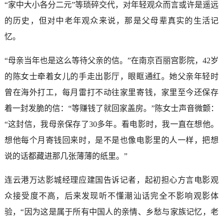
“家中大小各分二元”等琐碎交代，对年轻观众而言或许是遥远
的历史，但对中老年观众来说，那是父母辈真实的生活记
忆。
“母亲当年也是这么等待父亲的信。”在南京百丽宫影院，42岁
的陈女士牵着女儿的手走出影厅，眼眶通红。她父亲年轻时
曾在海外打工，每月雷打不动往家里寄钱，家里至今还保存
着一封发脆的信：“等赚钱了就回家盖房。”陈女士声音微颤：
“这封信，我母亲保存了30多年。看电影时，我一直在想他。
想他每个月寄钱回来时，是不是也像电影里的人一样，把想
说的话都藏进那几张薄薄的纸里。”
连云港万达影城经理应建国告诉记者，起初担心方言电影观
众接受度不高，后来发现听不懂潮汕话完全不影响观影体
验，“因为这是属于所有中国人的亲情、乡愁与家族记忆，老