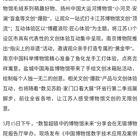
物馆毛绒系列萌趣好物、扬州中国大运河博物馆“小河灵·安
澜”盲盒等文创“爆款”，让观众一站式打卡江苏博物馆文创“顶
流”；互动体验区以“博藏浪珍·匠心体验”为主题，将江苏13个
设区市具有代表性的文创体验互动集中呈现。南京博物院推
出“指尖上的非遗”活动，邀请观众亲手打造专属的“黄金甲”。
南京中国科举博物馆精心准备了鱼化龙手工灯体验，点亮吉
祥寓意。盐城中国海盐博物馆带来了手绘文创冰箱贴活动，
绘制每个人独一无二的创意。相关文创“爆款”产品与文创体验
互动，也将随着“数见苏韵·家门口看大展”环省行第二季巡展
脚步，前往全省各地，让江苏人感受博物馆文创的无限创
意。
5月15日下午，“数智超链中的博物馆未来”分享会在无锡博物
院报告厅举办，现场发布《中国博物馆数字技术应用及案例