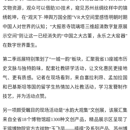
文物资源，观众可以借助3D技术，窥见苏州丝绸纹样中的锦
绣乾坤，在“观天下·坤舆万国全图”VR大空间里感悟明朝时期
中国人对世界的认知；“大报恩寺琉璃塔三维超清数字复原展
示空间”则让这一已经消失的“中国之大古董，永乐之大窑器”
在数字世界重生。
第二季巡展特别策划了“一城一韵”板块，汇聚我省13座城市历
史文脉与独特韵味，配套社教研学活动，让文化惠民更接地
气、更有质感。记者在现场看到，来自塞拉利昂、孟加拉国
和巴基斯坦等国的留学生热情加入社教活动，学习发簪制作
技艺，并为活动点赞。
另一项颇受瞩目的现场活动是“水韵大观集”文创展，该展汇集
来自全省18个博物馆超1300种文创产品，精品展示区呈现了
无锡博物院官方吉祥物“玉飞凤——禧禧”及系列产品、苏州博