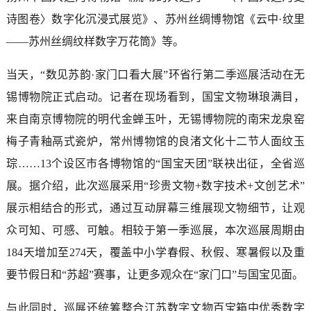
诗图卷〉数字化沉浸式展览》、苏州丝绸博物馆《云中·纹里
——苏州丝绸纹样数字万花筒》等。
当天，“数见苏韵·家门口看大展”环省行第二季巡展活动在无
锡博物院正式启动。记者在现场看到，国宝文物琳琅满目，
来自南京博物院的明代金蝉玉叶，无锡博物院的南宋龙泉窑
梅子青釉鬲式瓷炉，常州博物馆的良渚文化十二节人面纹玉
琮……13个设区市各博物馆的“国宝天团”联袂出征，全省巡
展。据介绍，此次巡展采用“珍贵文物+数字技术+文创艺术”
展示相结合的形式，通过互动屏幕三维展现文物细节，让观
众可知、可感、可触。相较于第一季巡展，本次巡展周期由
184天增加至274天，覆盖中小学春假、秋假、寒暑假以及重
要节假日和“苏超”赛事，让更多观众在“家门口”与国宝见面。
与此同时，巡展还统筹整合江苏数字文物百宝箱中优秀数字