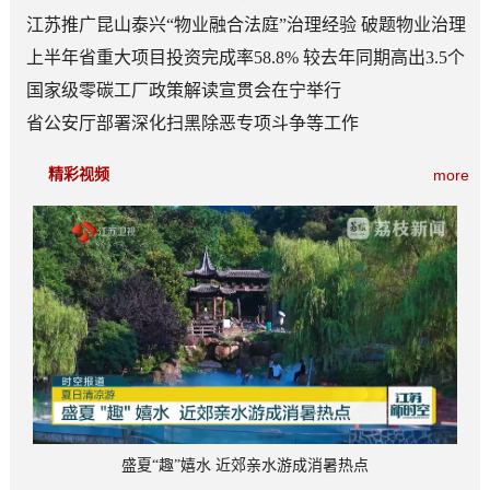
江苏推广昆山泰兴“物业融合法庭”治理经验 破题物业治理
“老大难”
上半年省重大项目投资完成率58.8% 较去年同期高出3.5个
百分点
国家级零碳工厂政策解读宣贯会在宁举行
省公安厅部署深化扫黑除恶专项斗争等工作
精彩视频
more
盛夏“趣”嬉水 近郊亲水游成消暑热点