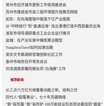
常州市召开城市更新工作现场推进会
苏州市建成省市县三级环境提升观察员网络
如东：在向海图强中锻造千亿产业版图
从“中转绕行”到“直通出海” 连云港港打造中西部最优出海
口
淮安市领导调研重点工业企业运行情况
盐城：在产业实景中锤炼算法模型
YangzhouTravel如何加速出圈
吴庆文专题调研官塘创新社区工作
泰州市政府召开常务会议
刘浩调度部署防御台风“白海豚”工作
推荐新闻
从三点六万亿元增量看动能之新、结构之优
四代人“甜蜜事业”，七十年苏疆情缘
“新”有所属 “新”有所护 188万新就业形态劳动者找到“娘家”