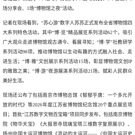
场分享会、1场“博物馆之夜”活动。
记者在现场看到，“苏心游”数字人苏苏正式发布全省博物馆四
大系列特色活动。其中“博·览”精品展览系列活动62个，吸引
广大观众走进博物馆观古通今、看展寻知；“博·学”社教研学
系列活动98项，推动博物馆以生动有趣的方式融入社会、走
进生活；“博·雅”文创展示系列活动15场，彰显博物馆文创IP
的雅致之美；“博·游”夜游展演系列活动21场，赋彩人民群众
美好生活。
现场还公布了包括南京市博物总馆《郁郁乎唐：一个多元开
放的时代》等2026年度江苏省博物馆纪念馆20个重点展览项
目；首批“江苏数字文物百宝箱”项目同步发布，包括南京博物
院《物华天宝》《大报恩寺琉璃宝塔三维数字复原展示》、
扬州中国大运河博物馆《流动的大运河——〈中国大运河史