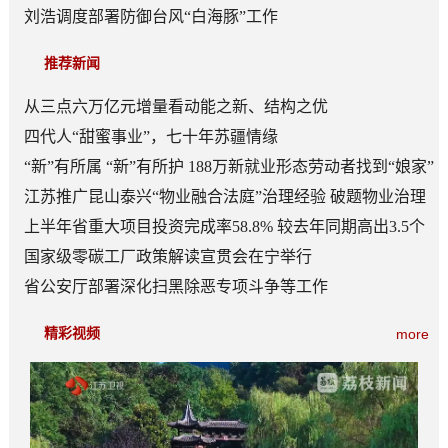
刘浩调度部署防御台风“白海豚”工作
推荐新闻
从三点六万亿元增量看动能之新、结构之优
四代人“甜蜜事业”，七十年苏疆情缘
“新”有所属 “新”有所护 188万新就业形态劳动者找到“娘家”
江苏推广昆山泰兴“物业融合法庭”治理经验 破题物业治理
“老大难”
上半年省重大项目投资完成率58.8% 较去年同期高出3.5个
百分点
国家级零碳工厂政策解读宣贯会在宁举行
省公安厅部署深化扫黑除恶专项斗争等工作
精彩视频
more