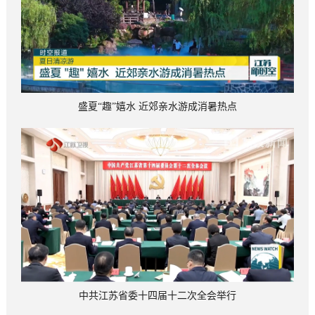
盛夏“趣”嬉水 近郊亲水游成消暑热点
中共江苏省委十四届十二次全会举行