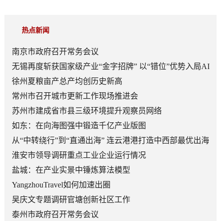
热点新闻
南京市政府召开常务会议
无锡再度斩获国家级产业“金字招牌” 以“错位”优势入局AI
顶层赛道
徐州夏粮亩产总产均创历史新高
常州市召开城市更新工作现场推进会
苏州市建成省市县三级环境提升观察员网络
如东：在向海图强中锻造千亿产业版图
从“中转绕行”到“直通出海” 连云港港打造中西部最优出海
口
淮安市领导调研重点工业企业运行情况
盐城：在产业实景中锤炼算法模型
YangzhouTravel如何加速出圈
吴庆文专题调研官塘创新社区工作
泰州市政府召开常务会议