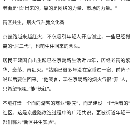
老街是‘长’出来的，靠的是网络的力量、市场的力量。”
街区共生，烟火气升腾文化香
京畿路越来越红火，不仅吸引年轻人开店创业，一些已经搬
离的“居二代”，也萌生住回来的念头。
居民王建国自出生起已在京畿路生活近70年，历经老街的繁
华、衰落、再红火。“姑娘已很多年没在家睡过一宿，前阵子
说以后要住回来。”他笑言，现在京畿路的烟火气很“养”人，
只希望“网红”能“长红”。
不能打造一个面向游客的商业“躯壳”，而是建设一个“活着的”
社区。这是京畿路改造过程中的广泛共识，更被街道年轻干
部们称为“街区共生实验”。