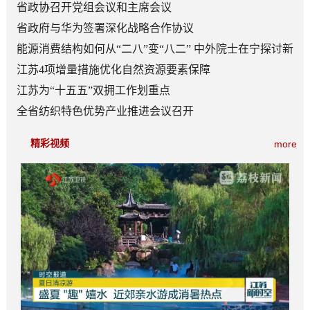
日常成为风尚
省政协召开党组会议和主席会议
省政府与华为签署深化战略合作协议
能源消费结构如何从“二八”变“八二” 中外院士在宁探讨新
型能源体系建设
江苏4项增量措施优化自然资源要素保障
江苏为“十五五”双拥工作划重点
全省纺织特色优势产业推进会议召开
精彩视频
more