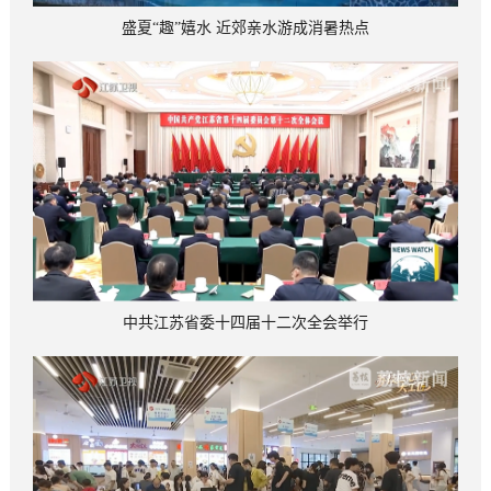
盛夏“趣”嬉水 近郊亲水游成消暑热点
中共江苏省委十四届十二次全会举行