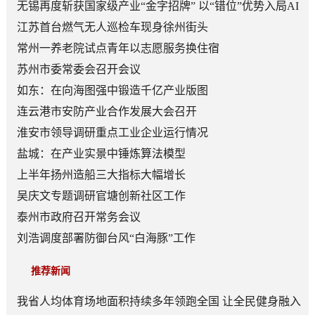
无锡再度斩获国家级产业“金字招牌” 以“错位”优势入局AI
顶层赛道
江苏首台燃气无人巡检车现身徐州街头
常州一养老院试点青年以志愿服务换住宿
苏州市委常委会召开会议
如东：在向海图强中锻造千亿产业版图
连云港市安防产业合作发展大会召开
淮安市领导调研重点工业企业运行情况
盐城：在产业实景中锤炼算法模型
上半年扬州造船三大指标大幅增长
吴庆文专题调研官塘创新社区工作
泰州市政府召开常务会议
刘浩调度部署防御台风“白海豚”工作
推荐新闻
我省人均体育场地面积持续多年领跑全国 让全民健身融入