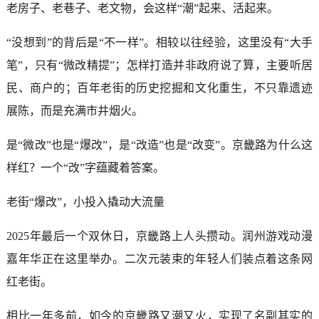
老房子、老巷子、老文物，会这样“潮”起来、活起来。
“没想到”的背后是“不一样”。相较以往经验，这里没有“大手
笔”，只有“微改精提”；怎样打造并非政府说了算，主要听居
民、商户的；百年老街的历史挖掘和文化重生，不只靠遗迹
展陈，而是充满市井烟火。
是“微改”也是“爆改”，是“改造”也是“改变”。京畿路为什么这
样红？一个“改”字蕴藏着答案。
老街“爆改”，小投入撬动大流量
2025年最后一个双休日，京畿路上人头攒动。润州游戏动漫
嘉年华正在这里举办。二次元装束的年轻人们装点着这条网
红老街。
相比一年多前，如今的京畿路又潮又火，实现了名副其实的