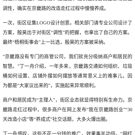
调性，确实在京畿路的改造走红过程中慢慢养成。
一次，街区征集LOGO设计创意。相关部门请专业公司设计了
方案，殷昊出于对街区“调性”的把握，也拿出了自己的方案。
最终“梧桐街事会”上一比选，殷昊的方案被采纳。
“京畿路没有专门的商管公司，我们就充分吸纳商户和居民的
智慧。”丁一舟介绍，一年多来，京畿路交通如何组织、垃圾
桶如何设置、店铺外摆如何摆放等通常意义上的难事儿，因
为都是“大家议出来的”，实施起来异常顺利。
商户和居民成为“主理人”，街区业态就显得特别有生命力。京
畿路走红过程中，很多商户在网上发布“我在京畿路创业”“30
天改造小店”等“养成式”社交话题，大多火爆出圈。
丁一舟感叹，这些不花一分钱的推广，效果事半功倍。“网红