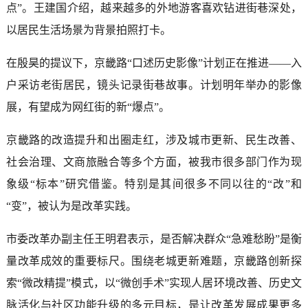
点”。王建国介绍，越来越多的外地游客喜欢钻进街巷深处，
以居民生活场景为背景拍照打卡。
在殷昊的提议下，京畿路“口述历史影像”计划正在推进——入
户采访老街居民，镜头记录街巷故事。计划明年举办的影像
展，有望成为网红街的新“爆点”。
京畿路的改造提升和出圈走红，涉及城市更新、民生改善、
社会治理、文商旅融合等多个方面，被我市很多部门作为现
象级“标本”研究借鉴。特别是其间很多不同以往的“改”和
“变”，被认为是改革实践。
市委改革办副主任王明君表示，是否解决群众“急难愁盼”是衡
量改革成效的重要标尺。围绕老城更新难题，京畿路创新探
索“微改精提”模式，以“微创手术”实现人居环境改善、历史文
脉活化与社区功能升级的多元目标，是让改革发展成果更多