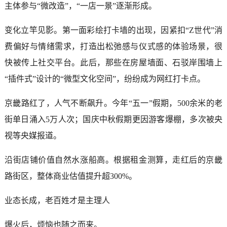
主体参与“微改造”，“一店一景”逐渐形成。
变化立竿见影。第一面彩绘打卡墙的出现，因紧扣“Z世代”消
费偏好与情绪需求，打造出松弛感与仪式感的体验场景，很
快被传上社交平台。此后，那些在房屋墙面、石驳岸围墙上
“插件式”设计的“微型文化空间”，纷纷成为网红打卡点。
京畿路红了，人气不断飙升。今年“五一”假期，500余米的老
街单日涌入5万人次；国庆中秋假期更因游客爆棚，多次被央
视等央媒报道。
沿街店铺价值自然水涨船高。根据租金测算，走红后的京畿
路街区，整体商业估值提升超300%。
业态长成，老百姓才是主理人
爆火后，烦恼也随之而来。