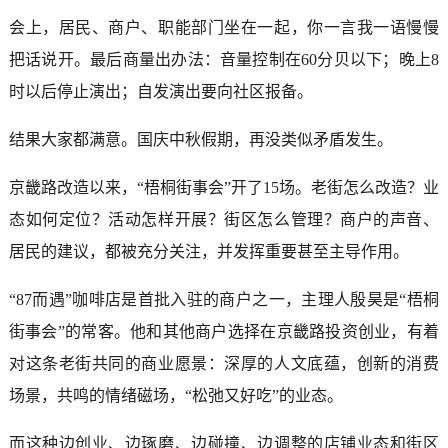
会上，居民、商户、职能部门坐在一起，你一言我一语慢慢
把话说开。最后商量出办法：音量控制在60分贝以下；晚上8
时以后停止演出；自发演出要向社区报备。
结果大家都满意。国庆中秋假期，再没类似矛盾发生。
京畿路改造以来，“梧桐街事会”开了15场。老街怎么改造？业
态如何定位？活动怎样开展？街区怎么管理？商户的声音、
居民的建议，都被充分关注，并发挥重要甚至主导作用。
“87而遇”咖啡店是首批入驻的商户之一，主理人殷昊是“梧桐
街事会”的常客。他和其他商户选择在京畿路投资创业，有着
对这条老街共同的商业愿景：深厚的人文底蕴，创新的消费
场景，共鸣的情绪磁场，“松弛又好吃”的业态。
而这种边创业、边琢磨、边碰撞、边调整的店铺业态和街区