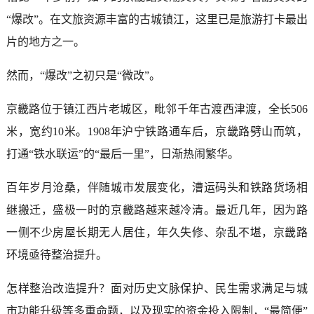
“爆改”。在文旅资源丰富的古城镇江，这里已是旅游打卡最出
片的地方之一。
然而，“爆改”之初只是“微改”。
京畿路位于镇江西片老城区，毗邻千年古渡西津渡，全长506
米，宽约10米。1908年沪宁铁路通车后，京畿路劈山而筑，
打通“铁水联运”的“最后一里”，日渐热闹繁华。
百年岁月沧桑，伴随城市发展变化，漕运码头和铁路货场相
继搬迁，盛极一时的京畿路越来越冷清。最近几年，因为路
一侧不少房屋长期无人居住，年久失修、杂乱不堪，京畿路
环境亟待整治提升。
怎样整治改造提升？面对历史文脉保护、民生需求满足与城
市功能升级等多重命题，以及现实的资金投入限制，“最简便”