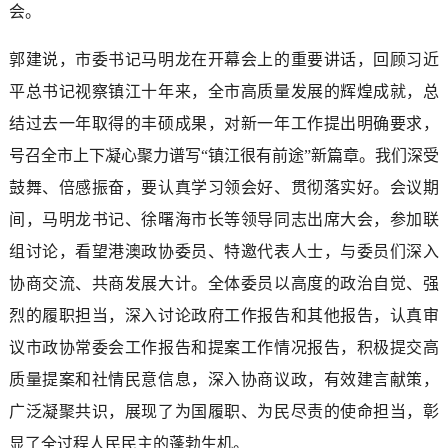
会。
郭建说，市委书记马明龙在开幕会上的重要讲话，回顾习近
平总书记视察镇江十年来，全市高质量发展的辉煌成就，总
结过去一年取得的丰硕成果，对新一年工作提出明确要求，
号召全市上下凝心聚力谱写“镇江很有前途”新篇章。我们深受
鼓舞、倍感振奋，要认真学习领会好、贯彻落实好。会议期
间，马明龙书记、徐曙海市长等领导同志出席大会，参加联
组讨论，看望港澳政协委员、特邀代表人士，与委员们深入
协商交流、共商发展大计。全体委员以高度的政治自觉、强
烈的履职担当，深入讨论政府工作报告和其他报告，认真审
议市政协常委会工作报告和提案工作情况报告，积极提交高
质量提案和社情民意信息，深入协商议政，有效建言献策，
广泛凝聚共识，展现了为国履职、为民尽责的使命担当，彰
显了全过程人民民主的蓬勃生机。