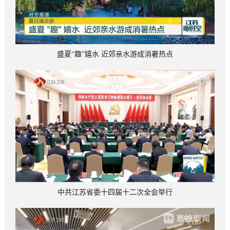
盛夏“趣”嬉水 近郊亲水游成消暑热点
中共江苏省委十四届十二次全会举行