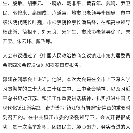
生、殷敏、胡宗元、卜晓放、戴非平、黄春年、武鸣、尹卫
民、袁修来、高国成、卢道富，地市职老领导李国忠，市中
级法院代院长叶巍，市检察院检察长潘昌锋，在镇高校领导
杨建新、简祖平、刘元良、宋平生，市政协老领导徐平、朱
开宝、朱云峰、戴飞等。
大会审议通过了《中国人民政治协商会议镇江市第九届委员
会第四次会议决议》和提案审查报告。
郭建在闭幕会上讲话。他说，本次大会是在全市上下深入学
习贯彻党的二十大和二十届二中、三中全会精神，以及习近
平总书记对江苏、镇江工作重要讲话精神，扎实推进中国式
现代化镇江新实践，奋力谱写“镇江很有前途”新篇章的重要时
刻召开的。在中共镇江市委的坚强领导下，会议开得很成
功，是一次高举旗帜、团结民主、凝心聚力、务实奋进的大