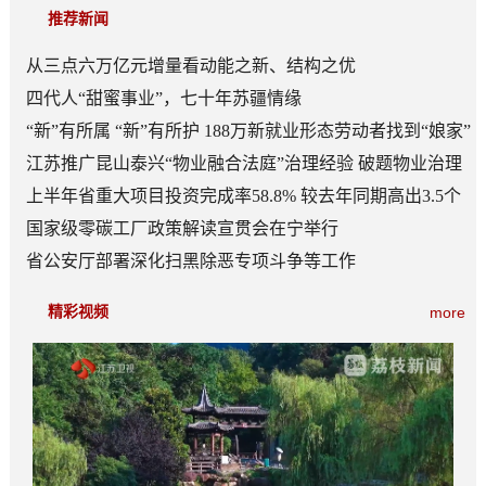
推荐新闻
从三点六万亿元增量看动能之新、结构之优
四代人“甜蜜事业”，七十年苏疆情缘
“新”有所属 “新”有所护 188万新就业形态劳动者找到“娘家”
江苏推广昆山泰兴“物业融合法庭”治理经验 破题物业治理
“老大难”
上半年省重大项目投资完成率58.8% 较去年同期高出3.5个
百分点
国家级零碳工厂政策解读宣贯会在宁举行
省公安厅部署深化扫黑除恶专项斗争等工作
精彩视频
more