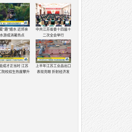
夏“趣”嬉水 近郊亲
中共江苏省委十四届十
水游成消暑热点
二次全会举行
能成才正当时 江苏
上半年江苏工业品出口
工院校招生热度攀升
表现亮眼 折射经济发
展强大韧性