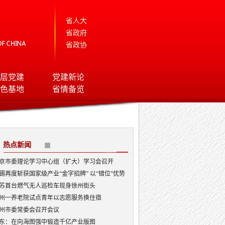
省人大
省政府
省政协
层党建
党建新论
色基地
省情备览
热点新闻
京市委理论学习中心组（扩大）学习会召开
锡再度斩获国家级产业“金字招牌” 以“错位”优势
局AI顶层赛道
苏首台燃气无人巡检车现身徐州街头
州一养老院试点青年以志愿服务换住宿
州市委常委会召开会议
东：在向海图强中锻造千亿产业版图