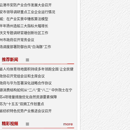
云港市安防产业合作发展大会召开
安市领导调研重点工业企业运行情况
城：在产业实景中锤炼算法模型
半年扬州造船三大指标大幅增长
庆文专题调研官塘创新社区工作
州市政府召开常务会议
浩调度部署防御台风“白海豚”工作
推荐新闻
省人均体育场地面积持续多年领跑全国 让全民健
融入日常成为风尚
政协召开党组会议和主席会议
政府与华为签署深化战略合作协议
源消费结构如何从“二八”变“八二” 中外院士在宁
讨新型能源体系建设
苏4项增量措施优化自然资源要素保障
苏为“十五五”双拥工作划重点
省纺织特色优势产业推进会议召开
精彩视频
more