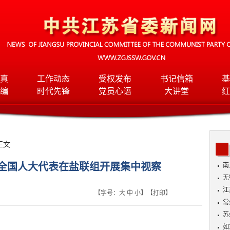
真
工作动态
受权发布
书记信箱
基
编
时代先锋
党员心语
大讲堂
红
正文
全国人大代表在盐联组开展集中视察
南
无
入
江
【字号：
大
中
小
】【
打印
】
常
苏
如