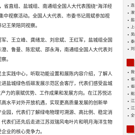
连
8日，省直组、盐城组、南通组全国人大代表围绕“海洋经
淮
展集中视察活动。全国人大代表、市委书记周斌参加视
盐
书记王荣陪同视察。
上
吴
柯军、王立峰、龚绪龙、刘忠斌、王红军，盐城组全国
泰
刘
陈澄、鲁曼、陈宏斌、邵永海，南通组全国人大代表刘
视察。
我
民主实践中心，听取功能设置和展陈内容介绍，了解人
身
省
走进盐城绿色低碳发展示范区会客厅，代表们感受盐城
省
生产力的禀赋优势、工作成果和发展方向。在江苏悦达
能
探
江
抓高水平对外开放机遇，实现更高质量发展的创新举
江
产业园，代表们了解绿电物理可溯源、高比例、稳定消
全
。代表们还先后走进江苏双瑞风电叶片和明月海洋生物
受企业的核心竞争力。