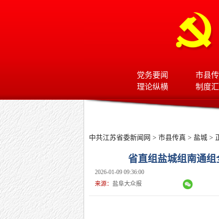
党务要闻
市县传
理论纵横
制度汇
中共江苏省委新闻网
>
市县传真
>
盐城
> 
省直组盐城组南通组
2026-01-09 09:36:00
来源：
盐阜大众报