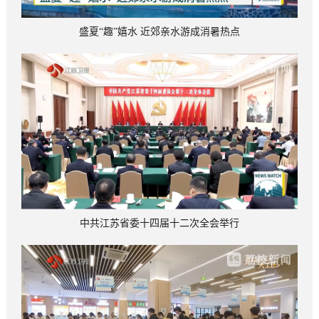
盛夏“趣”嬉水 近郊亲水游成消暑热点
中共江苏省委十四届十二次全会举行