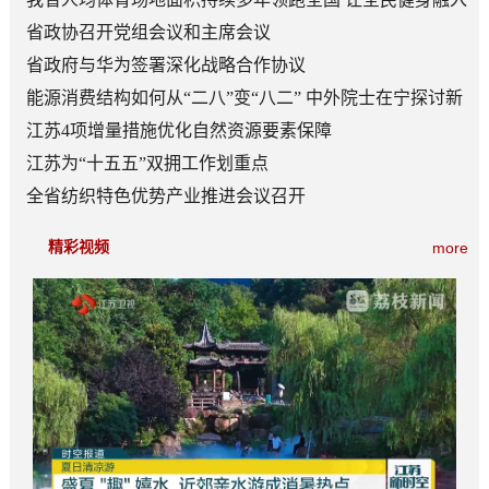
日常成为风尚
省政协召开党组会议和主席会议
省政府与华为签署深化战略合作协议
能源消费结构如何从“二八”变“八二” 中外院士在宁探讨新
型能源体系建设
江苏4项增量措施优化自然资源要素保障
江苏为“十五五”双拥工作划重点
全省纺织特色优势产业推进会议召开
精彩视频
more