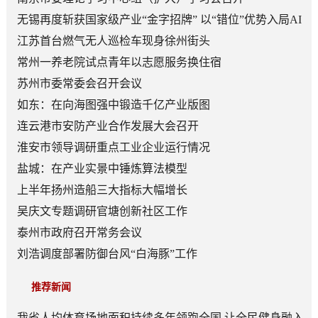
无锡再度斩获国家级产业“金字招牌” 以“错位”优势入局AI
顶层赛道
江苏首台燃气无人巡检车现身徐州街头
常州一养老院试点青年以志愿服务换住宿
苏州市委常委会召开会议
如东：在向海图强中锻造千亿产业版图
连云港市安防产业合作发展大会召开
淮安市领导调研重点工业企业运行情况
盐城：在产业实景中锤炼算法模型
上半年扬州造船三大指标大幅增长
吴庆文专题调研官塘创新社区工作
泰州市政府召开常务会议
刘浩调度部署防御台风“白海豚”工作
推荐新闻
我省人均体育场地面积持续多年领跑全国 让全民健身融入