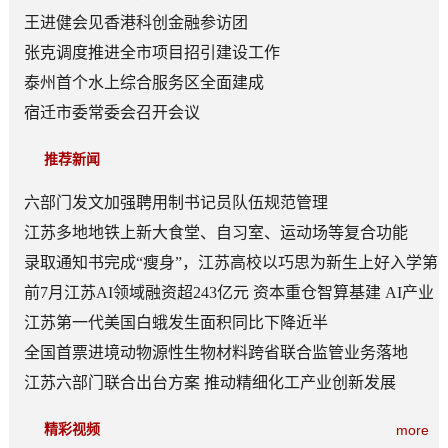
王进健会见香港科创金融参访团
张克调度推进全市项目招引建设工作
泰州首个水上综合服务区全面建成
宿迁市委常委会召开会议
推荐新闻
六部门发文加强聘用制书记员队伍规范管理
江苏多地地铁上新大食堂、自习室、运动场等复合功能
——从“客流通道”到“生活场景”
录取通知书完成“瘦身”，江苏高校以巧思为新生上好入学第
一课
前7月江苏AI领域融资超243亿元 资本重仓智算基建 AI产业
底盘夯实
江苏第一代美国白蛾发生面积同比下降近半
全国首票进境动物源性生物材料跨省联合监管业务落地
江苏六部门联合出台方案 推动精细化工产业创新发展
精彩视频
more