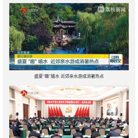
盛夏“趣”嬉水 近郊亲水游成消暑热点