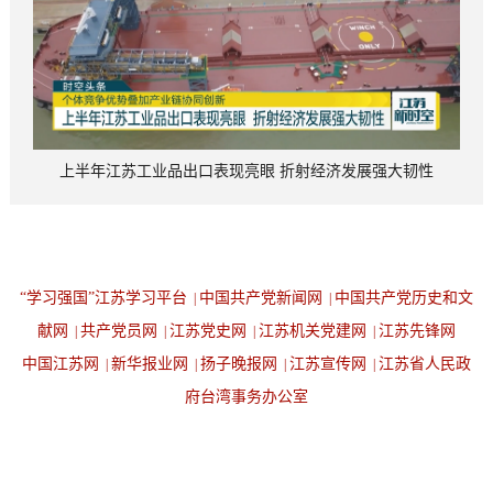
上半年江苏工业品出口表现亮眼 折射经济发展强大韧性
“学习强国”江苏学习平台
中国共产党新闻网
中国共产党历史和文
|
|
献网
共产党员网
江苏党史网
江苏机关党建网
江苏先锋网
|
|
|
|
中国江苏网
新华报业网
扬子晚报网
江苏宣传网
江苏省人民政
|
|
|
|
府台湾事务办公室
设为首页
返回顶端