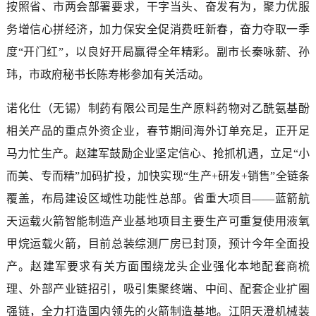
按照省、市两会部署要求，干字当头、奋发有为，聚力优服
务增信心拼经济，加力保安全促消费旺新春，奋力夺取一季
度“开门红”，以良好开局赢得全年精彩。副市长秦咏薪、孙
玮，市政府秘书长陈寿彬参加有关活动。
诺化仕（无锡）制药有限公司是生产原料药物对乙酰氨基酚
相关产品的重点外资企业，春节期间海外订单充足，正开足
马力忙生产。赵建军鼓励企业坚定信心、抢抓机遇，立足“小
而美、专而精”加码扩投，加快实现“生产+研发+销售”全链条
覆盖，布局建设区域性功能性总部。省重大项目——蓝箭航
天运载火箭智能制造产业基地项目主要生产可重复使用液氧
甲烷运载火箭，目前总装综测厂房已封顶，预计今年全面投
产。赵建军要求有关方面围绕龙头企业强化本地配套商梳
理、外部产业链招引，吸引集聚终端、中间、配套企业扩圈
强链，全力打造国内领先的火箭制造基地。江阴天澄机械装