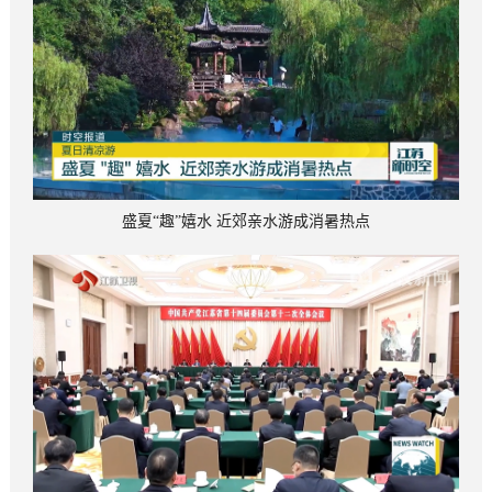
盛夏“趣”嬉水 近郊亲水游成消暑热点