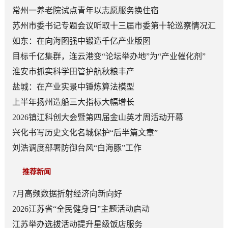
常州一养老院试点青年以志愿服务换住宿
苏州市委书记专题会议听取十三届市委第十轮巡察情况汇
报
如东：在向海图强中锻造千亿产业版图
目标千亿集群，连云港变“论坛举办地”为“产业催化剂”
淮安市抓实科学田管护航秋粮丰产
盐城：在产业实景中锤炼算法模型
上半年扬州造船三大指标大幅增长
2026镇江科创大会暨第四届金山英才周活动开幕
兴化书写历史文化名城保护“后半篇文章”
刘浩调度部署防御台风“白海豚”工作
推荐新闻
7月高频数据折射经济向新向好
2026江苏省“全民健身日”主题活动启动
江苏举办选拔活动提升星级饭店服务