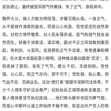
妥协退让，最终被歪风邪气所裹挟、失了正气、身陷其中。
胸怀大公，做人方能光明坦荡、步履沉稳从容。一身正气，
从不是故作清高的姿态，而是公心充盈、党性坚定的自然表
现。对权力常怀敬畏、对人民永葆赤诚，底气和锐气就会油
然而生，就敢于讲真话、道实情，面对不正之风就敢拍案而
起，亮利剑、斗歪风。反观那些正气不足者，常常遇事和稀
泥，在大是大非面前耍小聪明。这种做法看似圆滑“灵活”，实
则丢掉了原则、丧失了气节。壁立千仞，无欲则刚。党性
强、公心足，则正气存内、邪不可干；党性弱、私心重，则
气血不足、百病丛生。法治“燃灯者”邹碧华深耕司法改革，不
计个人得失守护法治尊严；纪检标兵王瑛带病奔走基层，不
看人情背景坚守执纪底线……他们骨头硬并非因为脾气倔，
而是心中那杆公道之秤始终不偏不倚，彰显出共产党人的铁