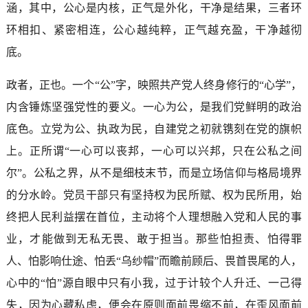
涵，其中，公心是内核，正气是外化，干净是结果，三者环
环相扣、紧密相连，公心越纯粹，正气越充盈，干净越彻
底。
政者，正也。一个“公”字，映照共产党人终身修行的“心学”，
内含锤炼坚强党性的要义。一心为公，是我们党鲜明的政治
底色。立党为公、执政为民，自建党之初就镌刻在党的旗帜
上。正所谓“一心可以丧邦，一心可以兴邦，只在公私之间
尔”。公私之界，从不是细枝末节，而是立场信仰与格局境界
的分水岭。党员干部只有坚持权为民所赋、权为民所用，始
终把人民利益摆在首位，主动将个人理想融入党和人民的事
业，才能做到无私无畏、敢于担当。那些怕担责、怕得罪
人、怕影响仕途、怕丢“乌纱帽”而瞻前顾后、畏首畏尾的人，
心中的“怕”源自眼中只有小我，过于计较个人升迁、一己得
失，因为心藏私虑，便会在原则面前畏缩不前，在歪风面前