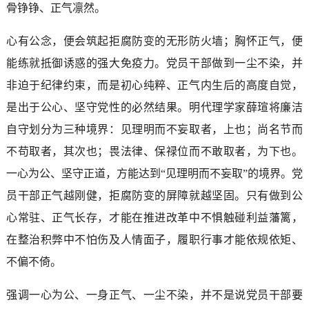
骨铮铮、正气凛然。
心有公念，便会筑起拒腐防变的无形防火墙；胸怀正气，便
能练就抵御诱惑的强大免疫力。党员干部做到一尘不染，并
非迫于纪律约束，而是初心纯粹、正气内生后的高度自觉，
是出于公心、坚守党性的必然结果。明代理学家薛瑄将廉洁
自守划分为三种境界：见理明而不妄取者，上也；尚名节而
不苟取者，其次也；畏法律、保禄位而不敢取者，为下也。
一心为公、坚守正道，方能达到“见理明而不妄取”的境界。党
员干部正气越刚健，拒腐防变的屏障就越坚固。只有做到公
心常驻、正气长存，才能在推进改革中不惧触碰利益藩篱，
在整治积弊中不怕伤及人情面子，履职行事才能依规依矩、
不偏不倚。
强调一心为公、一身正气、一尘不染，并不是说党员干部要