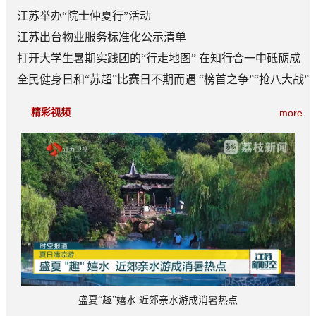
江苏举办“院士仲夏行”活动
江苏出台物业服务标准化公示清单
打开大学生暑期实践团的“行走地图” 在知行合一中砥砺成
长
全民健身日和“苏超”比赛日不期而遇 “榜首之争”“抢八大战”
看点多
精彩视频
more
盛夏“趣”嬉水 近郊亲水游成消暑热点