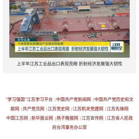
上半年江苏工业品出口表现亮眼 折射经济发展强大韧性
“学习强国”江苏学习平台
中国共产党新闻网
中国共产党历史和文
|
|
献网
共产党员网
江苏党史网
江苏机关党建网
江苏先锋网
|
|
|
|
中国江苏网
新华报业网
扬子晚报网
江苏宣传网
江苏省人民政
|
|
|
|
府台湾事务办公室