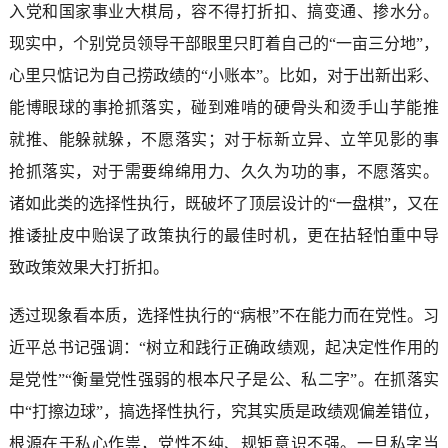
入党和国家事业大棋局，容不得打折扣、搞变通、掺水分。
现实中，个别党员领导干部眼里只盯着自己的“一亩三分地”，
心里只惦记为自己捞政绩的“小账本”。比如，对于出新出彩、
能博眼球的事抢抓落实，碰到难啃的硬骨头和烫手山芋能推
就推、能躲就躲，不愿落实；对于标新立异、立竿见影的事
抢抓落实，对于需要绵绵用力、久久为功的事，不愿落实。
诸如此类的选择性执行，既破坏了顶层设计的“一盘棋”，又在
推诿扯皮中贻误了政策执行的最佳时机，更在拈轻怕重中导
致政策效果大打折扣。
透过现象看本质，选择性执行的“病根”不在能力而在党性。习
近平总书记强调：“树立和践行正确政绩观，起决定性作用的
是党性”“衡量党性强弱的根本尺子是公、私二字”。在抓落实
中“打擦边球”，搞选择性执行，究其实质是政绩观偏差错位，
根源在于私心作祟，党性不纯、规矩意识不强。一旦私字当