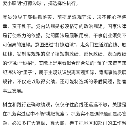
耍小聪明“打擦边球”，搞选择性执行。
党员领导干部狠抓落实，前提是遵规守法，决不能心存侥
幸、蛮干乱干。党内法规是必须恪守的政治规矩，国家法律
是行使权力的依据，党纪国法是履职用权、干事创业须臾不
可偏离的准绳。意图通过“打擦边球”，走旁门左道踩底线、触
红线，钻制度规矩的空子搞短期政绩、形象政绩、表面政绩
的“巧劲”“妙招”，实际上是用看似合理合法的“面子”来遮盖违
纪违法的“里子”，属于主观认识脱离客观实际，背离事物发展
规律，不仅难以取得实绩，还可能制造新的矛盾问题，贻害
事业发展。
树立和践行正确政绩观，仅仅守住底线还远远不够，关键是
在抓落实过程中不能“挑肥拣瘦”。抓落实不是选择题而是必答
题，必须多打大算盘、算大账，善于把地区和部门的工作融