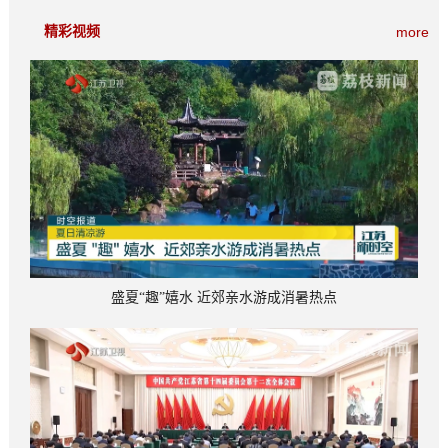
精彩视频
more
盛夏“趣”嬉水 近郊亲水游成消暑热点