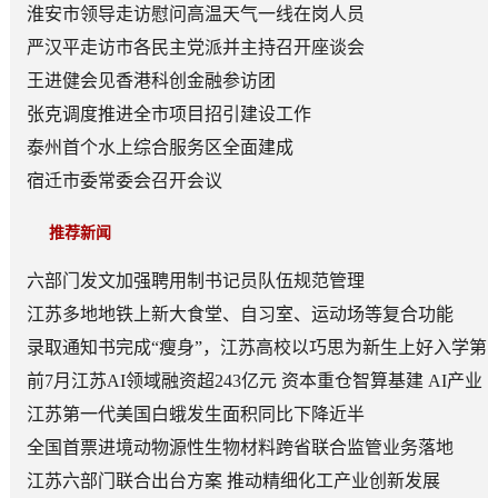
淮安市领导走访慰问高温天气一线在岗人员
严汉平走访市各民主党派并主持召开座谈会
王进健会见香港科创金融参访团
张克调度推进全市项目招引建设工作
泰州首个水上综合服务区全面建成
宿迁市委常委会召开会议
推荐新闻
六部门发文加强聘用制书记员队伍规范管理
江苏多地地铁上新大食堂、自习室、运动场等复合功能
——从“客流通道”到“生活场景”
录取通知书完成“瘦身”，江苏高校以巧思为新生上好入学第
一课
前7月江苏AI领域融资超243亿元 资本重仓智算基建 AI产业
底盘夯实
江苏第一代美国白蛾发生面积同比下降近半
全国首票进境动物源性生物材料跨省联合监管业务落地
江苏六部门联合出台方案 推动精细化工产业创新发展