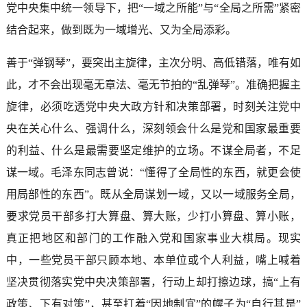
党中央集中统一领导下，把“一域之所能”与“全局之所需”紧密
结合起来，做到既为一域增光、又为全局添彩。
善于“弹钢琴”，要突出主旋律，主次分明、高低错落，唯有如
此，才不会出现毫无章法、毫无节拍的“乱弹琴”。准确把握主
旋律，必须吃透党中央大政方针和决策部署，时刻关注党中
央在关心什么、强调什么，深刻领会什么是党和国家最重要
的利益、什么是最需要坚定维护的立场。不谋全局者，不足
谋一域。毛泽东同志曾说：“懂得了全局性的东西，就更会使
用局部性的东西”。既从全局谋划一域，又以一域服务全局，
要求党员干部多打大算盘、算大账，少打小算盘、算小账，
真正把地区和部门的工作融入党和国家事业大棋局。现实
中，一些党员干部只顾本地、本单位或个人利益，嘴上喊着
坚决贯彻落实党中央决策部署，行动上却打擦边球，搞“上有
政策、下有对策”，甚至打着“因地制宜”的幌子为“自行其是”