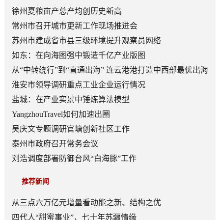
顶层赛道
徐州夏粮亩产总产均创历史新高
常州市召开城市更新工作现场推进会
苏州市建成省市县三级环境提升观察员网络
如东：在向海图强中锻造千亿产业版图
从“中转绕行”到“直通出海” 连云港港打造中西部最优出海
口
淮安市领导调研重点工业企业运行情况
盐城：在产业实景中锤炼算法模型
YangzhouTravel如何加速出圈
吴庆文专题调研官塘创新社区工作
泰州市政府召开常务会议
刘浩调度部署防御台风“白海豚”工作
推荐新闻
从三点六万亿元增量看动能之新、结构之优
四代人“甜蜜事业”，七十年苏疆情缘