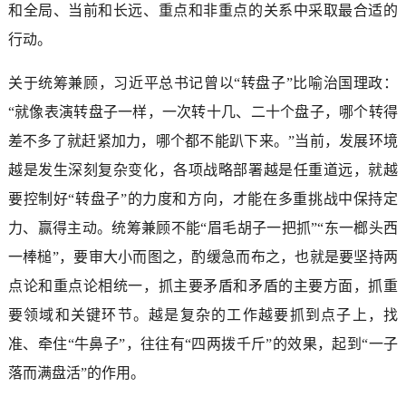
和全局、当前和长远、重点和非重点的关系中采取最合适的
行动。
关于统筹兼顾，习近平总书记曾以“转盘子”比喻治国理政：
“就像表演转盘子一样，一次转十几、二十个盘子，哪个转得
差不多了就赶紧加力，哪个都不能趴下来。”当前，发展环境
越是发生深刻复杂变化，各项战略部署越是任重道远，就越
要控制好“转盘子”的力度和方向，才能在多重挑战中保持定
力、赢得主动。统筹兼顾不能“眉毛胡子一把抓”“东一榔头西
一棒槌”，要审大小而图之，酌缓急而布之，也就是要坚持两
点论和重点论相统一，抓主要矛盾和矛盾的主要方面，抓重
要领域和关键环节。越是复杂的工作越要抓到点子上，找
准、牵住“牛鼻子”，往往有“四两拨千斤”的效果，起到“一子
落而满盘活”的作用。