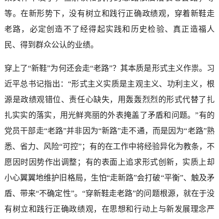
等。在新形势下，没有树立和践行正确政绩观，穿着新鞋走
老路，必定创造不了经得起实践和历史检验、真正造福人
民、得到群众公认的业绩。
穿上了“新鞋”为何还会走“老路”？其本质是形式主义作祟。习
近平总书记指出：“形式主义实质是主观主义、功利主义，根
源是政绩观错位、责任心缺失，用轰轰烈烈的形式代替了扎
扎实实的落实，用光鲜亮丽的外表掩盖了矛盾和问题。”有的
党员干部走“老路”并非因为“新路”走不通，而是因为“老路”熟
悉、省力、风险“可控”；有的在工作中将经验异化为教条，不
愿因时因势作出调整；有的表面上追求形式创新，实质上却
小心翼翼地维护旧格局，生怕“走新路”会打破“平衡”、触及矛
盾、带来“不确定性”。“穿新鞋走老路”的问题根源，就在于没
有树立和践行正确政绩观，在思想和行动上与新发展理念严