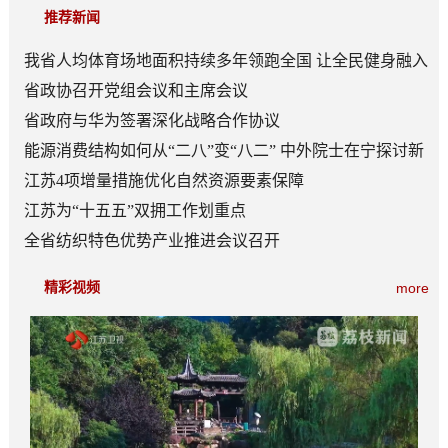
推荐新闻
我省人均体育场地面积持续多年领跑全国 让全民健身融入
日常成为风尚
省政协召开党组会议和主席会议
省政府与华为签署深化战略合作协议
能源消费结构如何从“二八”变“八二” 中外院士在宁探讨新
型能源体系建设
江苏4项增量措施优化自然资源要素保障
江苏为“十五五”双拥工作划重点
全省纺织特色优势产业推进会议召开
精彩视频
more