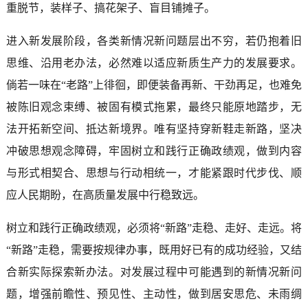
重脱节，装样子、搞花架子、盲目铺摊子。
进入新发展阶段，各类新情况新问题层出不穷，若仍抱着旧
思维、沿用老办法，必然难以适应新质生产力的发展要求。
倘若一味在“老路”上徘徊，即便装备再新、干劲再足，也难免
被陈旧观念束缚、被固有模式拖累，最终只能原地踏步，无
法开拓新空间、抵达新境界。唯有坚持穿新鞋走新路，坚决
冲破思想观念障碍，牢固树立和践行正确政绩观，做到内容
与形式相契合、思想与行动相统一，才能紧跟时代步伐、顺
应人民期盼，在高质量发展中行稳致远。
树立和践行正确政绩观，必须将“新路”走稳、走好、走远。将
“新路”走稳，需要按规律办事，既用好已有的成功经验，又结
合新实际探索新办法。对发展过程中可能遇到的新情况新问
题，增强前瞻性、预见性、主动性，做到居安思危、未雨绸