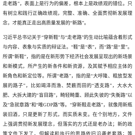
走老路”，表面上是行为的偏差，根本上是政绩观的错位。只
有树立和践行正确政绩观，完整、准确、全面贯彻新发展理
念，才能真正走出高质量发展的“新路”。
习近平总书记关于“穿新鞋”与“走老路”的生动比喻蕴含着形式
与内容、表象与实质的辩证法。“鞋”是“表”，而“路”是“里”。
所谓“新鞋”，指的是在新形势下经济社会发展呈现出的新场景
和新模式，所产生的新条件和新资源，及其赋予相应主体的
新角色和新定位等。所谓“老路”，指的是“大呼隆、粗放型发
展的路子”，比如竭泽而渔、焚薮而田的“透支路”，大水大
肥、大拆大建的“盲目路”，畸轻畸重、顾此失彼的“失衡路”以
及“急就章路”和“唯GDP路”等。“穿新鞋走老路”，就像用新瓶
装旧酒，只是更新了形式，而实质未变。在个别地方，文件
上强调贯彻新发展理念，但落实的方式还是老办法；新的政
策文件下发了，但解读和执行的思路依旧沿袭老套路；等