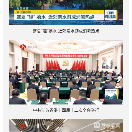
盛夏“趣”嬉水 近郊亲水游成消暑热点
中共江苏省委十四届十二次全会举行