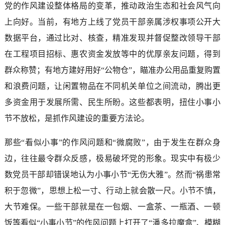
党的作风建设整体格局的变革，推动政治生态和社会风气向
上向好。当前，有地方上线了党员干部亲属涉权事项公开大
数据平台，通过比对、核查，精准发现并督促整改领导干部
在工程项目招标、惠农资金发放等中的优厚亲友问题，得到
群众称赞；有地方建好用好“公物仓”，瞄准办公用品重复购置
和浪费问题，让闲置物品在不同机关单位之间流动，腾出更
多资金用于发展所需、民生所盼。这些都表明，扭住小事小
节不放松，是抓作风建设的重要方法论。
那些“看似小事”的作风问题和“微腐败”，由于发生在群众身
边，往往最令群众反感，极易破坏党的形象。现实中有极少
数党员干部却错误地认为小事小节“无伤大雅”。然而“祸患常
积于忽微”，思想上松一寸、行动上就会散一尺。小节不慎，
大节难保。一些干部就是在一包烟、一盒茶、一瓶酒、一顿
饭等看似“小事小节”的作风问题上打开了“潘多拉魔盒”、模糊