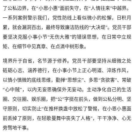
了公私边界，在“小恩小惠”面前失守，在“人情往来”中越界。
一系列案例警示我们，党性防线上看似微小的松懈，日积月
累，就会漏洞百出，最终导致廉洁防线的“大决堤”。党员干部
要坚决克服小事小节“无伤大雅”的错误思想，在日常中立规
矩、在细节中见真章、在点滴中树形象。
境界升于自省，名节源于修养。党员干部要坚持从细微之处
砥砺心志、涵养德行，在小事小节上正心明道、淬炼作风，
以慎小慎微的底线思维，勤掸“思想尘”、多思“贪欲害”、常破
“心中贼”，以内无妄思确保外无妄动。主动净化自己的生活
圈、交往圈、娱乐圈，把“公”字挺在前头，做到公私分明、坚
守原则，切实防止“在推杯换盏中放松了警惕，在小恩小惠面
前丢掉了原则，在轻歌曼舞中丧失了人格”，干干净净、心无
旁骛地干事。