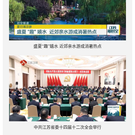
盛夏“趣”嬉水 近郊亲水游成消暑热点
中共江苏省委十四届十二次全会举行