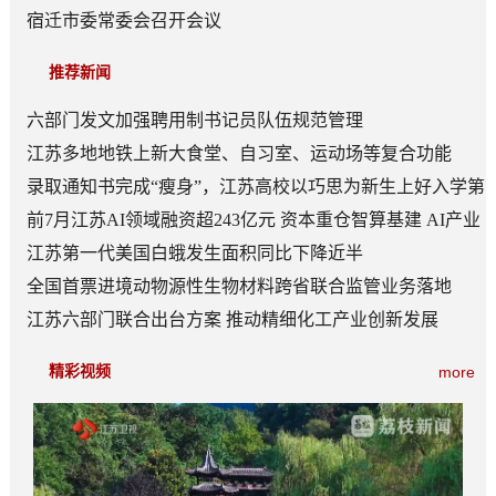
宿迁市委常委会召开会议
推荐新闻
六部门发文加强聘用制书记员队伍规范管理
江苏多地地铁上新大食堂、自习室、运动场等复合功能
——从“客流通道”到“生活场景”
录取通知书完成“瘦身”，江苏高校以巧思为新生上好入学第
一课
前7月江苏AI领域融资超243亿元 资本重仓智算基建 AI产业
底盘夯实
江苏第一代美国白蛾发生面积同比下降近半
全国首票进境动物源性生物材料跨省联合监管业务落地
江苏六部门联合出台方案 推动精细化工产业创新发展
精彩视频
more