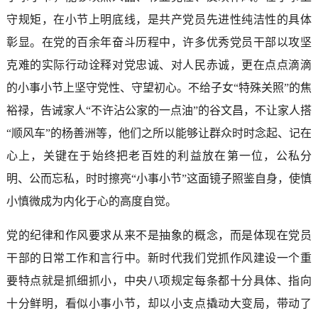
守规矩，在小节上明底线，是共产党员先进性纯洁性的具体
彰显。在党的百余年奋斗历程中，许多优秀党员干部以攻坚
克难的实际行动诠释对党忠诚、对人民赤诚，更在点点滴滴
的小事小节上坚守党性、守望初心。不给子女“特殊关照”的焦
裕禄，告诫家人“不许沾公家的一点油”的谷文昌，不让家人搭
“顺风车”的杨善洲等，他们之所以能够让群众时时念起、记在
心上，关键在于始终把老百姓的利益放在第一位，公私分
明、公而忘私，时时擦亮“小事小节”这面镜子照鉴自身，使慎
小慎微成为内化于心的高度自觉。
党的纪律和作风要求从来不是抽象的概念，而是体现在党员
干部的日常工作和言行中。新时代我们党抓作风建设一个重
要特点就是抓细抓小，中央八项规定每条都十分具体、指向
十分鲜明，看似小事小节，却以小支点撬动大变局，带动了