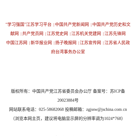
“学习强国”江苏学习平台
中国共产党新闻网
中国共产党历史和文
|
|
献网
共产党员网
江苏党史网
江苏机关党建网
江苏先锋网
|
|
|
|
中国江苏网
新华报业网
扬子晚报网
江苏宣传网
江苏省人民政
|
|
|
|
府台湾事务办公室
设为首页
返回顶端
版权所有：中国共产党江苏省委员会办公厅 备案号：苏ICP备
20023884号
网站联系电话：025-58682068 投稿邮箱：zgjssw@jschina.com.cn
（浏览本网主页，建议将电脑显示屏的分辨率调为1024*768）