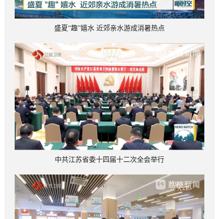
盛夏“趣”嬉水 近郊亲水游成消暑热点
中共江苏省委十四届十二次全会举行