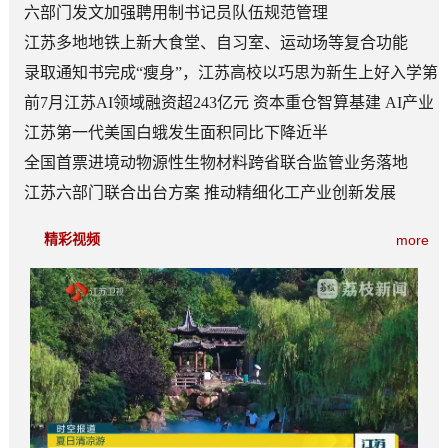
六部门发文加强聘用制书记员队伍规范管理
江苏多地地铁上新大食堂、自习室、运动场等复合功能
——从“客流通道”到“生活场景”
录取通知书完成“瘦身”，江苏高校以巧思为新生上好入学第
一课
前7月江苏AI领域融资超243亿元 资本重仓智算基建 AI产业
底盘夯实
江苏第一代美国白蛾发生面积同比下降近半
全国首票进境动物源性生物材料跨省联合监管业务落地
江苏六部门联合出台方案 推动精细化工产业创新发展
精彩视频
more