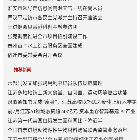
淮安市领导走访慰问高温天气一线在岗人员
严汉平走访市各民主党派并主持召开座谈会
王进健会见香港科创金融参访团
张克调度推进全市项目招引建设工作
泰州首个水上综合服务区全面建成
宿迁市委常委会召开会议
推荐新闻
六部门发文加强聘用制书记员队伍规范管理
江苏多地地铁上新大食堂、自习室、运动场等复合功能
——从“客流通道”到“生活场景”
录取通知书完成“瘦身”，江苏高校以巧思为新生上好入学第
一课
前7月江苏AI领域融资超243亿元 资本重仓智算基建 AI产业
底盘夯实
江苏第一代美国白蛾发生面积同比下降近半
全国首票进境动物源性生物材料跨省联合监管业务落地
江苏六部门联合出台方案 推动精细化工产业创新发展