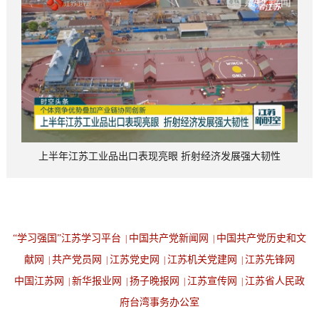
上半年江苏工业品出口表现亮眼 折射经济发展强大韧性
“学习强国”江苏学习平台
中国共产党新闻网
中国共产党历史和文
|
|
献网
共产党员网
江苏党史网
江苏机关党建网
江苏先锋网
|
|
|
|
中国江苏网
新华报业网
扬子晚报网
江苏宣传网
江苏省人民政
|
|
|
|
府台湾事务办公室