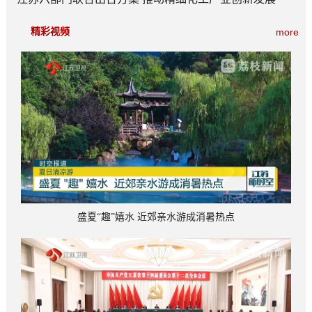
精彩视频
more
盛夏“趣”嬉水 近郊亲水游成消暑热点