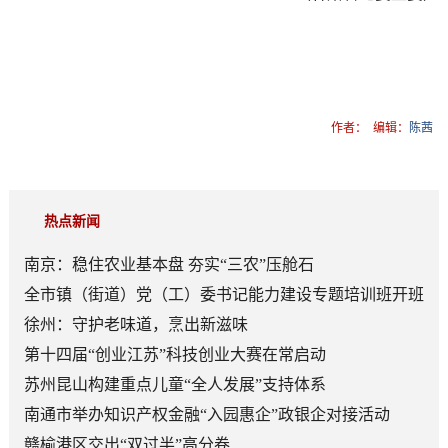
作者：
编辑：
陈茜
热点新闻
南京：稳住农业基本盘 夯实“三农”压舱石
全市镇（街道）党（工）委书记能力建设专题培训班开班
徐州：守护老味道，烹出新滋味
第十四届“创业江苏”科技创业大赛在常启动
苏州昆山构建重点儿童“全人发展”支持体系
南通市举办知识产权金融“入园惠企”政银企对接活动
赣榆港区交出“双过半”高分卷