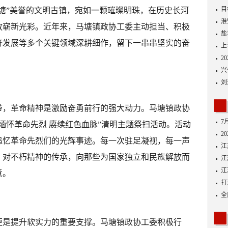
目
塘”美誉的文明古镇，宛如一颗璀璨明珠，在历史长河
剂
淮
放崭新光彩。近年来，马塘镇政协工委主动担当、积极
盐
济发展等多个关键领域深耕细作，留下一串串坚实的奋
上
2
兴
刘
带，革命精神是激励奋勇前行的强大动力。马塘镇政协
7
缅怀革命先烈 赓续红色血脉”清明主题祭扫活动。活动
2
追忆革命先烈们的光辉事迹。每一次驻足凝视，每一声
江
、对不朽精神的传承，向那些为国家独立和民族解放而
江
江
意。
打
砥
全
八
更是提升软实力的重要支撑。马塘镇政协工委积极行