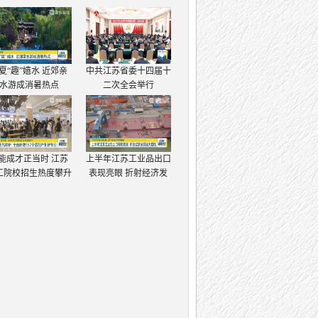
夏“趣”嬉水 近郊亲
中共江苏省委十四届十
水游成消暑热点
二次全会举行
能成才正当时 江苏
上半年江苏工业品出口
工院校招生热度攀升
表现亮眼 折射经济发
展强大韧性