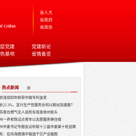
省人大
省政府
省政协
层党建
党建新论
色基地
省情备览
热点新闻
京连续四年斩获中国专利金奖
长22.3%，宜兴生产性服务业何以跑出加速度？
苏首台燃气无人巡检车现身徐州街头
州一养老院试点青年以志愿服务换住宿
州市委书记专题会议听取十三届市委第十轮巡察
况汇报
东：在向海图强中锻造千亿产业版图