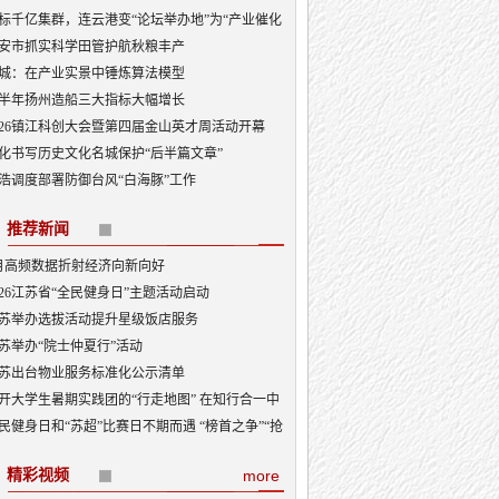
标千亿集群，连云港变“论坛举办地”为“产业催化
”
安市抓实科学田管护航秋粮丰产
城：在产业实景中锤炼算法模型
半年扬州造船三大指标大幅增长
026镇江科创大会暨第四届金山英才周活动开幕
化书写历史文化名城保护“后半篇文章”
浩调度部署防御台风“白海豚”工作
推荐新闻
月高频数据折射经济向新向好
026江苏省“全民健身日”主题活动启动
苏举办选拔活动提升星级饭店服务
苏举办“院士仲夏行”活动
苏出台物业服务标准化公示清单
开大学生暑期实践团的“行走地图” 在知行合一中
砺成长
民健身日和“苏超”比赛日不期而遇 “榜首之争”“抢
大战”看点多
精彩视频
more