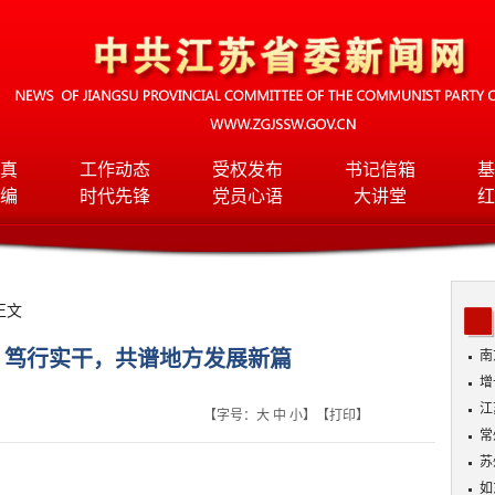
真
工作动态
受权发布
书记信箱
基
编
时代先锋
党员心语
大讲堂
红
正文
：笃行实干，共谱地方发展新篇
南
增
江
【字号：
大
中
小
】【
打印
】
常
苏
情
如