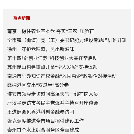
热点新闻
南京：稳住农业基本盘 夯实“三农”压舱石
全市镇（街道）党（工）委书记能力建设专题培训班开班
徐州：守护老味道，烹出新滋味
第十四届“创业江苏”科技创业大赛在常启动
苏州昆山构建重点儿童“全人发展”支持体系
南通市举办知识产权金融“入园惠企”政银企对接活动
赣榆港区交出“双过半”高分卷
淮安市领导走访慰问高温天气一线在岗人员
严汉平走访市各民主党派并主持召开座谈会
王进健会见香港科创金融参访团
张克调度推进全市项目招引建设工作
泰州首个水上综合服务区全面建成