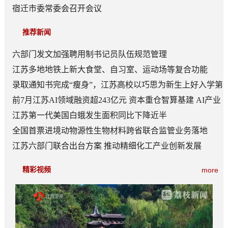
宿迁市委常委会召开会议
推荐新闻
六部门发文加强聘用制书记员队伍规范管理
江苏多地地铁上新大食堂、自习室、运动场等复合功能
——从“客流通道”到“生活场景”
录取通知书完成“瘦身”，江苏高校以巧思为新生上好入学第
一课
前7月江苏AI领域融资超243亿元 资本重仓智算基建 AI产业
底盘夯实
江苏第一代美国白蛾发生面积同比下降近半
全国首票进境动物源性生物材料跨省联合监管业务落地
江苏六部门联合出台方案 推动精细化工产业创新发展
精彩视频
more