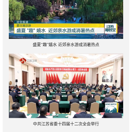
盛夏“趣”嬉水 近郊亲水游成消暑热点
中共江苏省委十四届十二次全会举行