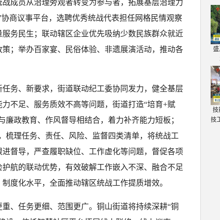
统战成员从治理旁观者转变为参与者，拓展基层治理力
”协商议事平台，选聘优秀统战代表担任网格民情观察
量服务民生；联动辖区企业优先吸纳少数民族群众就近
政策；举办百家宴、民俗体验、非遗展演活动，推动各
盛
新任务、新要求，街道联动纪工委协同发力，健全基层
力不足、服务质效不高等问题，街道打造“培育+赋
技
训与廉政教育、作风督导相结合，着力补齐能力短板；
技
制，梳理任务、责任、风险、监督四类清单，将统战工
跟进督导，严查履职缺位、工作虚化等问题，督促各项
检护航的联动优势，有效破解工作嵌入不深、融合不足
、制度化水平，全面推动辖区统战工作提质增效。
更重、任务更细、范围更广。铜山街道将持续深耕“铜