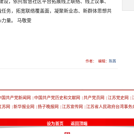
战建设，依托智慧社区平台拓展线上联络、线上议事、
战任务，拓宽联络覆盖面，凝聚新业态、新群体思想共
力量。 马敬雯
作者：
编辑：
陈茜
中国共产党新闻网
中国共产党历史和文献网
共产党员网
江苏党史网
|
|
|
|
江苏网
新华报业网
扬子晚报网
江苏宣传网
江苏省人民政府台湾事务
|
|
|
|
设为首页
返回顶端