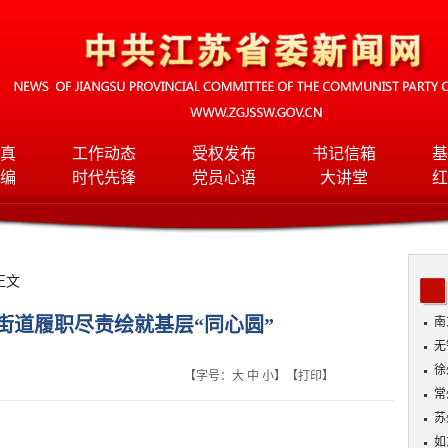
真
工作动态
受权发布
书记信箱
基
编
时代先锋
党员心语
大讲堂
红
正文
街道履职尽责绘就基层“同心圆”
南
无
入
徐
【字号：
大
中
小
】【
打印
】
常
苏
如