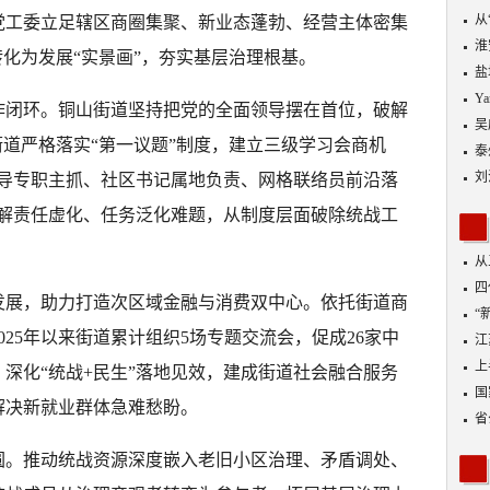
从
党工委立足辖区商圈集聚、新业态蓬勃、经营主体密集
优
淮
转化为发展“实景画”，夯实基层治理根基。
盐
Y
作闭环。铜山街道坚持把党的全面领导摆在首位，破解
吴
街道严格落实“第一议题”制度，建立三级学习会商机
泰
刘
领导专职主抓、社区书记属地负责、网格联络员前沿落
破解责任虚化、任务泛化难题，从制度层面破除统战工
从
四
发展，助力打造次区域金融与消费双中心。依托街道商
“
25年以来街道累计组织5场专题交流会，促成26家中
到
江
业
上
深化“统战+民生”落地见效，建成街道社会融合服务
出
国
解决新就业群体急难愁盼。
省
圆。推动统战资源深度嵌入老旧小区治理、矛盾调处、