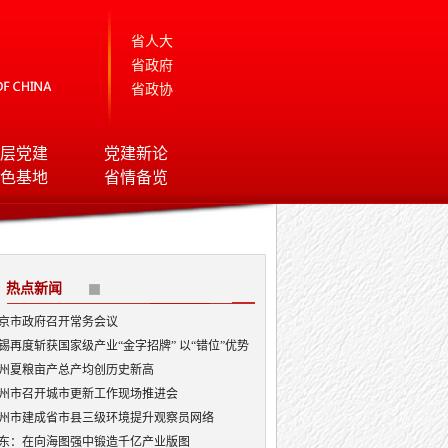
省人大
省政府
省政协
层党建
党建新论
色基地
省情备览
热点新闻
京市政府召开常务会议
锡再度斩获国家级产业“金字招牌” 以“错位”优势
局AI顶层赛道
州夏粮亩产总产均创历史新高
州市召开城市更新工作现场推进会
州市建成省市县三级环境提升观察员网络
东：在向海图强中锻造千亿产业版图