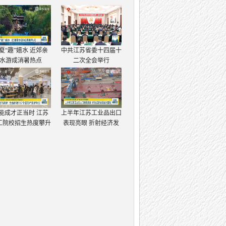
夏“趣”嬉水 近郊亲
中共江苏省委十四届十
水游成消暑热点
二次全会举行
能成才正当时 江苏
上半年江苏工业品出口
工院校招生热度攀升
表现亮眼 折射经济发
展强大韧性