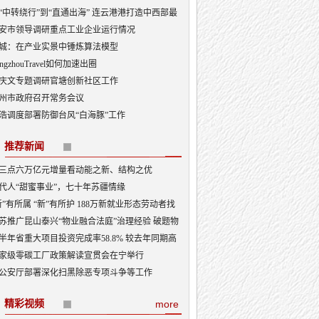
“中转绕行”到“直通出海” 连云港港打造中西部最
出海口
安市领导调研重点工业企业运行情况
城：在产业实景中锤炼算法模型
angzhouTravel如何加速出圈
庆文专题调研官塘创新社区工作
州市政府召开常务会议
浩调度部署防御台风“白海豚”工作
推荐新闻
三点六万亿元增量看动能之新、结构之优
代人“甜蜜事业”，七十年苏疆情缘
新”有所属 “新”有所护 188万新就业形态劳动者找
“娘家”
苏推广昆山泰兴“物业融合法庭”治理经验 破题物
治理“老大难”
半年省重大项目投资完成率58.8% 较去年同期高
3.5个百分点
家级零碳工厂政策解读宣贯会在宁举行
公安厅部署深化扫黑除恶专项斗争等工作
精彩视频
more