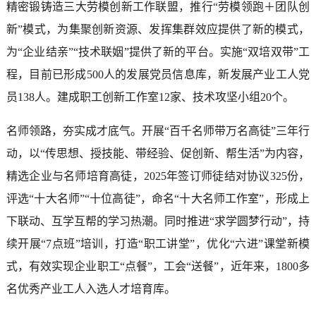
精密锻铸造三大劳模创新工作联盟，推行“劳模领跑＋团队创
新”模式，为集聚创新资源、发挥集群效应提供了新的模式，
为“企业结亲”“技术联姻”提供了新的平台。实施“双培双带”工
程，目前已形成500人的发展党员信息库，新发展产业工人党
员138人。建成职工创新工作室12家、技术攻坚小组20个。
名师领路，夯实成才底气。开展“百千名师带万名高徒”三年行
动，以“传思想、授技能、带经验、促创新、帮生活”为内容，
精选企业与名师培育高徒，2025年签订师徒结对协议325份，
评选“十大名师”“十位高徒”，命名“十大名师工作室”，形成上
下联动、互学互帮的学习热潮。同时推进“求学圆梦行动”，持
续开展“7点班”培训，打造“职工讲堂”，优化“六进”课堂新模
式，有效实现企业职工“点餐”，工会“送餐”，近年来，1800多
名优秀产业工人入选人才培育库。