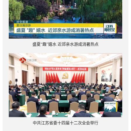
盛夏“趣”嬉水 近郊亲水游成消暑热点
中共江苏省委十四届十二次全会举行