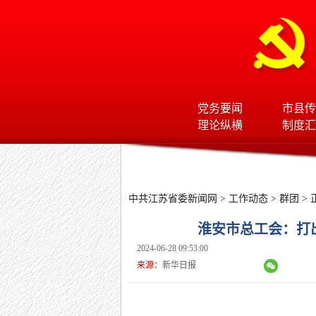
党务要闻
市县传
理论纵横
制度汇
中共江苏省委新闻网
>
工作动态
>
群团
> 
淮安市总工会：打出
2024-06-28 09:53:00
来源：
新华日报