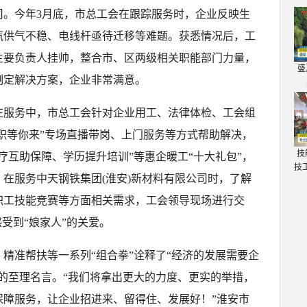
司。今年3月底，市总工会在跟踪服务时，企业反映生
汽供气不稳、电线杆亟待迁移等难题。获悉情况后，工
主要负责人挂帅，整合市、区两级相关职能部门力量，
盛
制定解决方案，企业非常满意。
在服务中，市总工会针对企业用工、法律体检、工会组
“职等你来”专场直播带岗、上门服务等方式帮助解决，
技
疗互助保障、学历提升培训”等惠企暖工“十大礼包”，
技
在服务中天钢铁集团(淮安)新材料有限公司时，了解
职工技能竞赛等方面相关需求，工会领导现场进行交
受到“娘家人”的关爱。
精准帮扶等一系列“组合拳”诠释了“经济的发展需要企
的至理名言。“我们将拿出更大的力度、更实的举措，
保障服务，让企业招进来、留得住、发展好！”淮安市