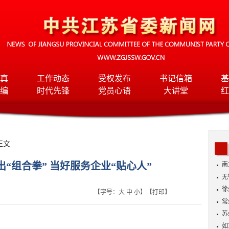
真
工作动态
受权发布
书记信箱
基
编
时代先锋
党员心语
大讲堂
红
正文
“组合拳” 当好服务企业“贴心人”
南
无
入
徐
【字号：
大
中
小
】【
打印
】
常
苏
如