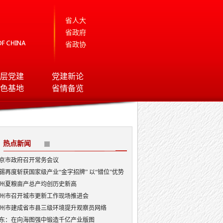
省人大
省政府
省政协
层党建
党建新论
色基地
省情备览
热点新闻
京市政府召开常务会议
锡再度斩获国家级产业“金字招牌” 以“错位”优势
局AI顶层赛道
州夏粮亩产总产均创历史新高
州市召开城市更新工作现场推进会
州市建成省市县三级环境提升观察员网络
东：在向海图强中锻造千亿产业版图