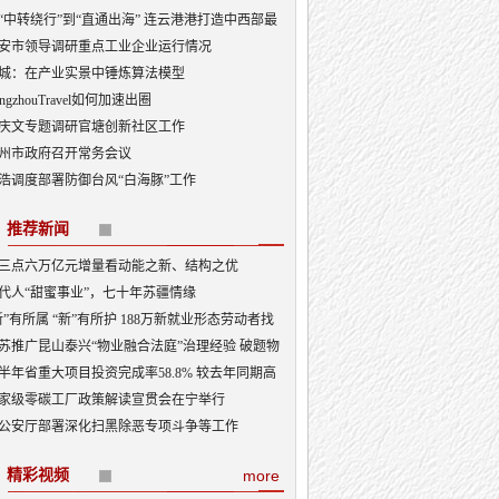
“中转绕行”到“直通出海” 连云港港打造中西部最
出海口
安市领导调研重点工业企业运行情况
城：在产业实景中锤炼算法模型
angzhouTravel如何加速出圈
庆文专题调研官塘创新社区工作
州市政府召开常务会议
浩调度部署防御台风“白海豚”工作
推荐新闻
三点六万亿元增量看动能之新、结构之优
代人“甜蜜事业”，七十年苏疆情缘
新”有所属 “新”有所护 188万新就业形态劳动者找
“娘家”
苏推广昆山泰兴“物业融合法庭”治理经验 破题物
治理“老大难”
半年省重大项目投资完成率58.8% 较去年同期高
3.5个百分点
家级零碳工厂政策解读宣贯会在宁举行
公安厅部署深化扫黑除恶专项斗争等工作
精彩视频
more