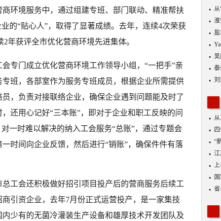
从
营商环境服务中，通过组建专班、部门联动、精准帮扶
优
淮
企业的“贴心人”，取得了显著成绩。去年，连续4次荣获
盐
连续2年获评全市优化营商环境先进集体。
Y
吴
会专门成立优化营商环境工作领导小组，“一把手”亲
泰
刘
务专班，各部室作为服务专班成员，根据企业所需提供
络员，负责对接联络企业，确保企业遇到问题能及时了
，还用心记好“三本账”，即对于企业和职工反映的问
从
；对一时难以解决的纳入工会服务“总账”，通过专题会
四
“
一时间向企业反馈，然后进行“销账”，确保件件有落
到
江
业
上
出
国
市总工会还积极做好招引项目投产后的营商服务后续工
省
招商引资企业，去年7月份正式运营投产，是一家集技
国内少有的无菌冷灌装生产设备和雄厚技术开发团队及