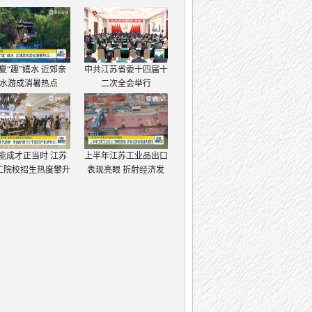
夏“趣”嬉水 近郊亲
中共江苏省委十四届十
水游成消暑热点
二次全会举行
能成才正当时 江苏
上半年江苏工业品出口
工院校招生热度攀升
表现亮眼 折射经济发
展强大韧性