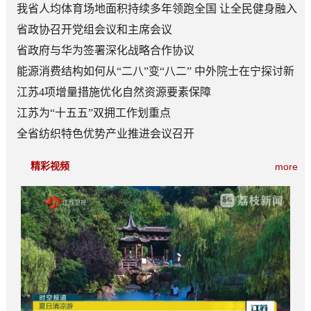
我省人均体育场地面积持续多年领跑全国 让全民健身融入
日常成为风尚
省政协召开党组会议和主席会议
省政府与华为签署深化战略合作协议
能源消费结构如何从“二八”变“八二” 中外院士在宁探讨新
型能源体系建设
江苏4项增量措施优化自然资源要素保障
江苏为“十五五”双拥工作划重点
全省纺织特色优势产业推进会议召开
精彩视频
more