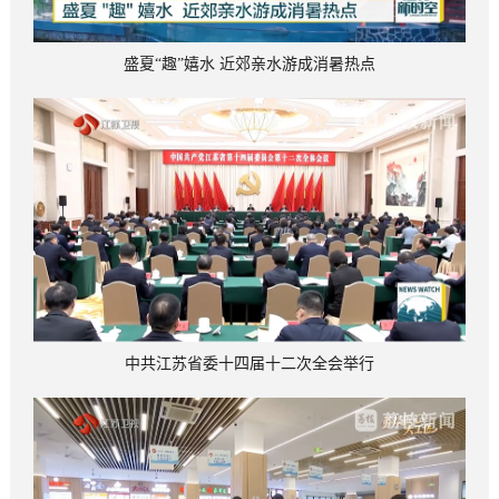
盛夏“趣”嬉水 近郊亲水游成消暑热点
中共江苏省委十四届十二次全会举行