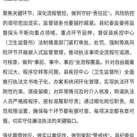
聚焦关键环节，深化流程管控，做到守好“责任区”。风险防控
的堤坝愈加坚实，监督链条也要越拧越紧。县纪委监委将监
督探头不断向重点领域、重点环节延伸，督促县疾控中心
（卫生监督所）法制稽查部门紧盯审批、处罚、强制等高风
险环节开展嵌入式监督管理，推动执法事项全流程可追溯、
可核查，做到“事前、事中、事后”全流程覆盖。针对自由裁量
权过大、程序空转等问题，县疾控中心（卫生监督所）全面
推行执法文书电子化、办案系统闭环化管理，实现执法环节
刚性约束、逐级留痕；对异常情况及时介入核准，倒逼执法
人员严格按程序、按标准履职尽责；通过细化岗位职责、规
范权限设置，确保每个环节都有据可查、每项决定都有章可
循，切实守住廉洁执法的关键隘口。
强化震慑效应，做实以案促改，做到架起“警戒线”。县纪委监