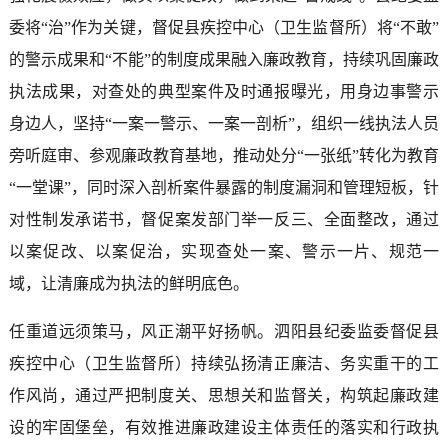
委将“治”作为关键，督促县疾控中心（卫生监督所）将“不敢”
的警示成果和“不能”的制度成果融入廉政教育，持续巩固廉政
执法成果，对查处的典型案件及时通报曝光，用身边事警示
身边人，坚持“一案一警示、一案一剖析”，组织一线执法人员
旁听庭审、参观廉政教育基地，推动处分“一张纸”转化为教育
“一堂课”，同时深入剖析案件暴露的制度漏洞和管理短板，针
对性制发承诺书，督促案发部门举一反三、全面整改，通过
以案促改、以案促治，实现查处一案、警示一片、规范一
域，让清廉成为执法的鲜明底色。
任重道远须策马，风正潮平好扬帆。泗阳县纪委监委督促县
疾控中心（卫生监督所）持续弘扬清正廉洁、务实重干的工
作风尚，通过严把制度关、思想关和监督关，构筑起廉政建
设的牢固堡垒，有效推进廉政建设主体责任的落实和行政执