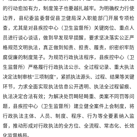
的行动愈加有力，制度笼子也要越扎越牢。为明确权力行使
边界，县纪委监委督促县卫健局深入职能部门开展专项检
查，尤其是对县疾控中心（卫生监督所）关键岗位、重点人
员进行谈心谈话，做到早发现早提醒，要求坚决落实公正严
格规范文明执法，真正做到知责、担责、履责，织密织牢防
腐促廉的制度笼子。为规范行政执法程序，县疾控中心（卫
生监督所）严格履行行政执法公示、全过程记录、重大执法
决定法制审核“三项制度”，紧抓执法源头、过程、结果等关键
环节，力求全面实现执法信息公开透明、执法全过程留痕、
执法决定合法有效；为解决处罚畸轻畸重、类案不同罚等问
题，县疾控中心（卫生监督所）建立健全案件上会制度，将
行政执法主体、人员、制度、程序、行为等全要素纳入监
督，推动形成对行政执法的全方位、全流程、常态化、长效
化监督格局。