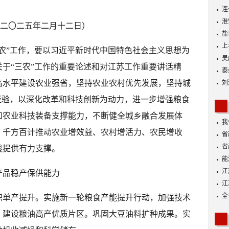
连
淮
二〇二五年二月十二日）
盐
上
“三农”工作，要以习近平新时代中国特色社会主义思想为
吴
于“三农”工作的重要论述和对江苏工作重要讲话精
泰
高水平建设农业强省，坚持农业农村优先发展，坚持城
刘
经验，以深化改革和科技创新为动力，进一步增强粮食
和农业科技装备支撑能力，不断健全城乡融合发展体
我
，千方百计推动农业增效益、农村增活力、农民增收
身
省
省
践提供有力支撑。
能
探
江
产品稳产保供能力
江
全
积单产提升。实施新一轮粮食产能提升行动，加强技术
，建设粮油高产优质片区。巩固大豆油料扩种成果。实