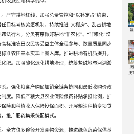
动机收减损和科学储存。
。严守耕地红线，加强总量管控和“以补定占”约束，
任目标考核奖惩机制。持续推进“大棚房”、乱占耕地
盛
违法行为。分类有序做好耕地“非农化”、“非粮化”整
全高标准农田农民等受益主体全程参与、数量质量同步
高标准农田基本实现上图入库。推进耕地有机质提升，
代化肥。加强酸化退化耕地治理，统筹盐碱地与河湖淤
技
技
体系。强化粮食产购储加销全链条协同和最低收购价政
励制度。降低产粮大县农业保险保费补贴承担比例，扩
本保险和种植收入保险投保面积。开展粮油种植专项贷
度，推广肥药集采统配模式。
系。全方位多途径开发食物资源，推进绿色蔬菜保供基