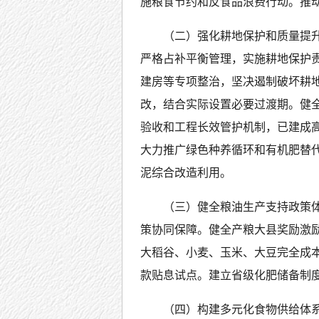
施粮食节约和反食品浪费行动。推
（二）强化耕地保护和质量提升
严格占补平衡管理，实施耕地保护责
建房等专项整治，坚决遏制破坏耕地
改，结合实际设置必要过渡期。健
验收和工程长效管护机制，已建成
大力推广绿色种养循环和有机肥替
泥综合改造利用。
（三）健全粮油生产支持政策
策协同保障。健全产粮大县奖励激
大稻谷、小麦、玉米、大豆完全成
款贴息试点。建立省级化肥储备制
（四）构建多元化食物供给体