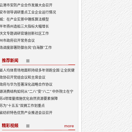
云港市安防产业合作发展大会召开
安市领导调研重点工业企业运行情况
城：在产业实景中锤炼算法模型
半年扬州造船三大指标大幅增长
庆文专题调研官塘创新社区工作
州市政府召开常务会议
浩调度部署防御台风“白海豚”工作
推荐新闻
省人均体育场地面积持续多年领跑全国 让全民健
融入日常成为风尚
政协召开党组会议和主席会议
政府与华为签署深化战略合作协议
源消费结构如何从“二八”变“八二” 中外院士在宁
讨新型能源体系建设
苏4项增量措施优化自然资源要素保障
苏为“十五五”双拥工作划重点
省纺织特色优势产业推进会议召开
精彩视频
more