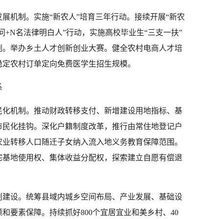
展机制。实施“新农人”培育三年行动。接续开展“新农
问+N名法律明白人”行动，实施高校毕业生“三支一扶”
划。举办乡土人才创新创业大赛。健全农村电商人才培
稳定农村订单定向免费医学生招生规模。
系
民化机制。推动财政转移支付、新增建设用地指标、基
市民化挂钩。深化户籍制度改革，推行由常住地登记户
农业转移人口随迁子女纳入流入地义务教育保障范围。
宅基地使用权、集体收益分配权，探索建立自愿有偿退
划建设。统筹县域内城乡空间布局、产业发展、基础设
和要素保障。持续抓好800个宜居宜业和美乡村、40