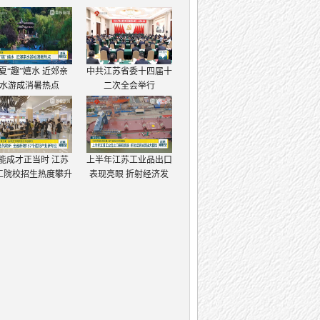
夏“趣”嬉水 近郊亲
中共江苏省委十四届十
水游成消暑热点
二次全会举行
能成才正当时 江苏
上半年江苏工业品出口
工院校招生热度攀升
表现亮眼 折射经济发
展强大韧性