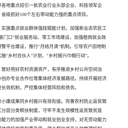
导各地重点招引一批农业行业头部企业、科技领军企
省级抓好100个左右带动能力强的重点项目。
。实施重点就业群体强技赋能计划，加强新业态农民工
家门口”就业服务站、零工市场建设，加强稳岗就业政
警平台建设，推行“月结月清”机制。引导农户因地制
施“乡村合伙人”计划、“乡村振兴巾帼行动”。
。管好用好农村资源资产，有序推进乡村公共空间治
办创办专业合作社等集体经济发展路径。持续开展经济
管长效机制，严控集体经营风险和债务。
奔小康成果同乡村振兴有效衔接。完善农村防止返贫致
区分层分类帮扶制度，守牢不发生规模性返贫致贫底
动能力的加强产业带动和就业创业支持，对无劳动能力