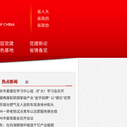
省人大
省政府
省政协
层党建
党建新论
色基地
省情备览
热点新闻
京市委理论学习中心组（扩大）学习会召开
锡再度斩获国家级产业“金字招牌” 以“错位”优势
局AI顶层赛道
苏首台燃气无人巡检车现身徐州街头
州一养老院试点青年以志愿服务换住宿
州市委常委会召开会议
东：在向海图强中锻造千亿产业版图