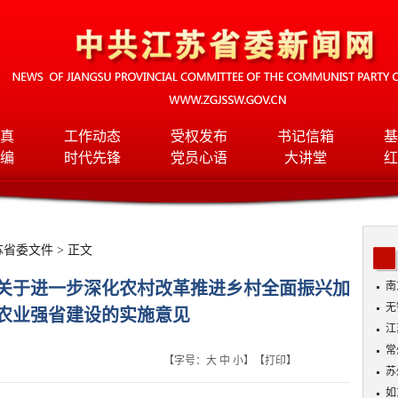
真
工作动态
受权发布
书记信箱
基
编
时代先锋
党员心语
大讲堂
红
苏省委文件
> 正文
关于进一步深化农村改革推进乡村全面振兴加
南
无
农业强省建设的实施意见
入
江
常
【字号：
大
中
小
】【
打印
】
苏
如