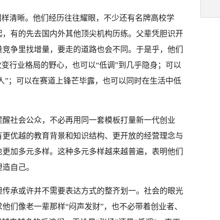
同样清晰。他们经历往往耀眼，不少还有名牌高校学
起，有的先去国内外其他顶尖机构历练。父辈凭胆识开
量竞争里找增量，要走的道路也会不同。于是乎，他们
改变行业格局的野心，也可以“低调”到几乎隐身；可以
达人”；可以在赛道上锋芒毕露，也可以同时在生活中低
提醒社会公众，不必再用同一套模板打量新一代创业
有更优越的教育背景和知识结构、更开放的经营理念与
也更加多元多样。这种多元多样越来越普遍，表明他们
塑造自己。
但传承或许并不需要表达方式的整齐划一。社会的眼光
他们像老一辈那样“闷声发财”，也不必带着创业者、