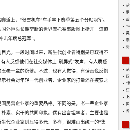
从
优
淮
盐
站赛道上，“张雪机车”车手拿下赛季第五个分站冠军。
Y
从国外巨头长期垄断的世界摩托赛事版图上撕开一道道
吴
冲击年度总冠军”。
泰
刘
的目光。一段时间以来，新生代创业者特别是已取得不
，有人反感他们在社交媒体上“刷屏式”发声，有人质疑
从
缺乏老一辈的稳健。不过，也有人觉得，有话直说反倒
四
显示社会对年轻一代创业者、企业家的打量还在摸索之
“
到
江
业
上
我国民营企业家的重要品格。不同的是，老一辈企业家
出
国
省
、朴素、实干的共同印象。偶有出言坦率者，主要也是
新生代企业家则显得多元、多样，很难画出统一的“集