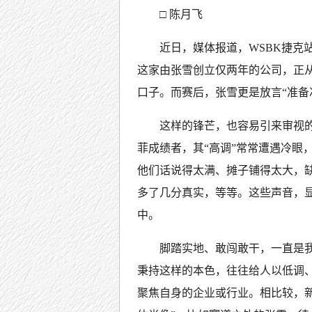
□ 陈月飞
近日，媒体报道，WSBK捷克
这家由张雪创立仅两年的公司，正
口子。而赛后，张雪更是放言“准备
这样的锋芒，也容易引来审视
菲成绩者，其“高调”常常遭遇冷眼
他们话说得太满、摊子铺得太大，
多了几分真实，等等。这些声音，
中。
脚踏实地、敢闯敢干，一直是
秉持这样的本色，往往给人以低调
聚焦自身的企业或行业。相比较，