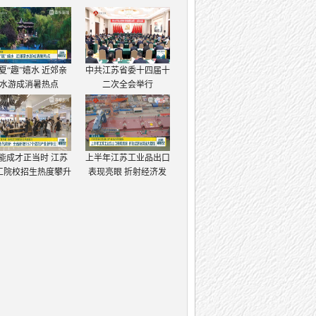
夏“趣”嬉水 近郊亲
中共江苏省委十四届十
水游成消暑热点
二次全会举行
能成才正当时 江苏
上半年江苏工业品出口
工院校招生热度攀升
表现亮眼 折射经济发
展强大韧性