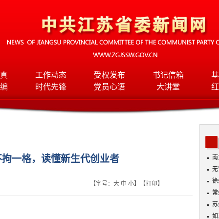
真
工作动态
受权发布
书记信箱
基
编
时代先锋
党员心语
大讲堂
红
不拘一格，读懂新生代创业者
南
无
入
徐
【字号：
大
中
小
】【
打印
】
常
苏
如