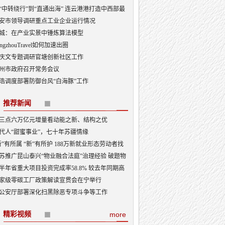
“中转绕行”到“直通出海” 连云港港打造中西部最
出海口
安市领导调研重点工业企业运行情况
城：在产业实景中锤炼算法模型
angzhouTravel如何加速出圈
庆文专题调研官塘创新社区工作
州市政府召开常务会议
浩调度部署防御台风“白海豚”工作
推荐新闻
三点六万亿元增量看动能之新、结构之优
代人“甜蜜事业”，七十年苏疆情缘
新”有所属 “新”有所护 188万新就业形态劳动者找
“娘家”
苏推广昆山泰兴“物业融合法庭”治理经验 破题物
治理“老大难”
半年省重大项目投资完成率58.8% 较去年同期高
3.5个百分点
家级零碳工厂政策解读宣贯会在宁举行
公安厅部署深化扫黑除恶专项斗争等工作
精彩视频
more