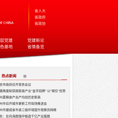
省人大
省政府
省政协
层党建
党建新论
色基地
省情备览
热点新闻
京市政府召开常务会议
锡再度斩获国家级产业“金字招牌” 以“错位”优势
局AI顶层赛道
州夏粮亩产总产均创历史新高
州市召开城市更新工作现场推进会
州市建成省市县三级环境提升观察员网络
东：在向海图强中锻造千亿产业版图