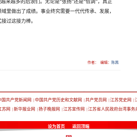
越来越多的后浪们。无论是“张扬”还是“低调”，真正
领域里做出了成绩。事业终究需要一代代传承、发展，
式接过这接力棒。
作者：
编辑：
陈茜
中国共产党新闻网
中国共产党历史和文献网
共产党员网
江苏党史网
|
|
|
|
江苏网
新华报业网
扬子晚报网
江苏宣传网
江苏省人民政府台湾事务
|
|
|
|
设为首页
返回顶端