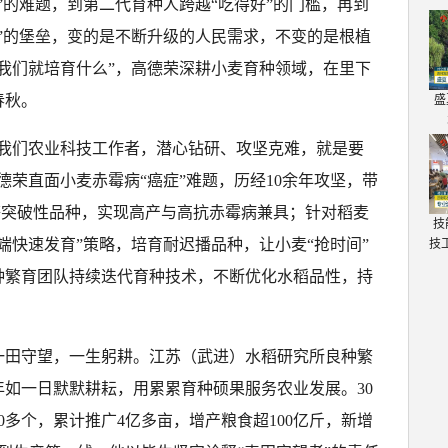
”的难题，到第二代育种人跨越“吃得好”的门槛，再到
”的堡垒，变的是不断升级的人民需求，不变的是根植
我们就培育什么”，高德荣深耕小麦育种领域，在里下
春秋。
盛
“我们农业科技工作者，潜心钻研、攻坚克难，就是要
德荣直面小麦赤霉病“癌症”难题，历经10余年攻坚，带
3”等突破性品种，实现高产与高抗赤霉病兼具；针对稻麦
技
端快速发育”策略，培育耐迟播品种，让小麦“抢时间”
技
种繁育团队持续迭代育种技术，不断优化水稻品性，持
一田守望，一生躬耕。江苏（武进）水稻研究所良种繁
如一日默默耕耘，用累累育种硕果服务农业发展。30
0多个，累计推广4亿多亩，增产粮食超100亿斤，新增