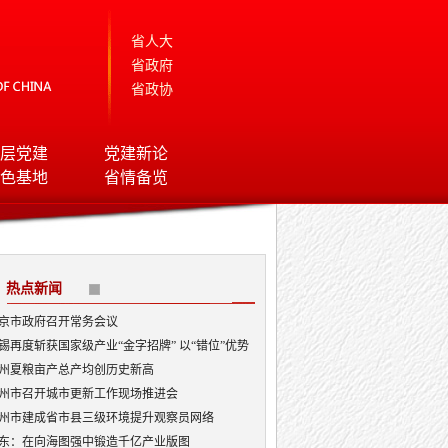
省人大
省政府
省政协
层党建
党建新论
色基地
省情备览
热点新闻
京市政府召开常务会议
锡再度斩获国家级产业“金字招牌” 以“错位”优势
局AI顶层赛道
州夏粮亩产总产均创历史新高
州市召开城市更新工作现场推进会
州市建成省市县三级环境提升观察员网络
东：在向海图强中锻造千亿产业版图