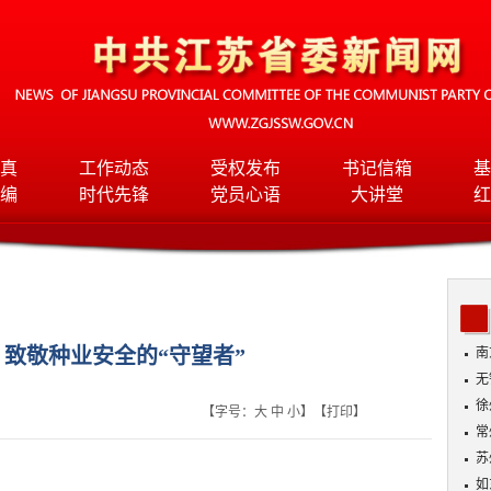
真
工作动态
受权发布
书记信箱
基
编
时代先锋
党员心语
大讲堂
红
致敬种业安全的“守望者”
南
无
入
徐
【字号：
大
中
小
】【
打印
】
常
苏
如