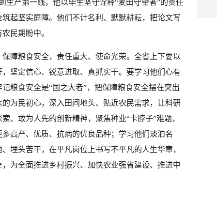
室到生产第一线，他以毕生坚守诠释“麦田守望者”的责任
全筑起坚实屏障。他们不计名利、默默耕耘，把论文写
万农民期盼中。
，保障粮食安全，责任重大、使命光荣。全省上下要以
杆，坚定信心、锐意进取、真抓实干。要学习他们心有
记粮食安全是“国之大者”，把保障粮食安全摆在突出
众的为民初心，深入田间地头、贴近农民需求，让科研
索、敢为人先的创新精神，聚焦种业“卡脖子”难题，
更多高产、优质、抗病的优良品种；学习他们淡泊名
地、埋头苦干，在平凡岗位上书写不平凡的人生华章，
全，为全面推进乡村振兴、加快农业强省建设、推进中