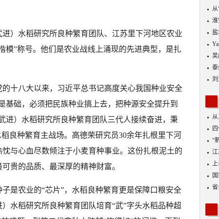
从
优
淮
盐
武进）水稻研究所良种繁育团队、江苏里下河地区农业
Y
楷模”称号。他们是农业战线上涌现的先进典型，是扎
吴
泰
刘
党的十八大以来，习近平总书记高度关心我国种业安全
子是基础，必须把民族种业搞上去，把种源安全提升到
从
（武进）水稻研究所良种繁育团队三代人接续奋进，秉
四
水稻良种繁育主战场。高德荣研究员30余年扎根里下河
“
热忱与心血尽数倾注于小麦育种事业。这份扎根泥土的
到
江
业
上
最可贵的品质、最深厚的精神财富。
出
国
省
子是农业的“芯片”，水稻良种繁育更是保障口粮安全
进）水稻研究所良种繁育团队培育“武”字头水稻品种超