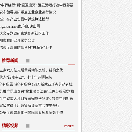
“中转绕行”到“直通出海” 连云港港打造中西部最
出海口
安市领导调研重点工业企业运行情况
城：在产业实景中锤炼算法模型
angzhouTravel如何加速出圈
庆文专题调研官塘创新社区工作
州市政府召开常务会议
浩调度部署防御台风“白海豚”工作
推荐新闻
三点六万亿元增量看动能之新、结构之优
代人“甜蜜事业”，七十年苏疆情缘
新”有所属 “新”有所护 188万新就业形态劳动者找
“娘家”
苏推广昆山泰兴“物业融合法庭”治理经验 破题物
治理“老大难”
半年省重大项目投资完成率58.8% 较去年同期高
3.5个百分点
家级零碳工厂政策解读宣贯会在宁举行
公安厅部署深化扫黑除恶专项斗争等工作
精彩视频
more