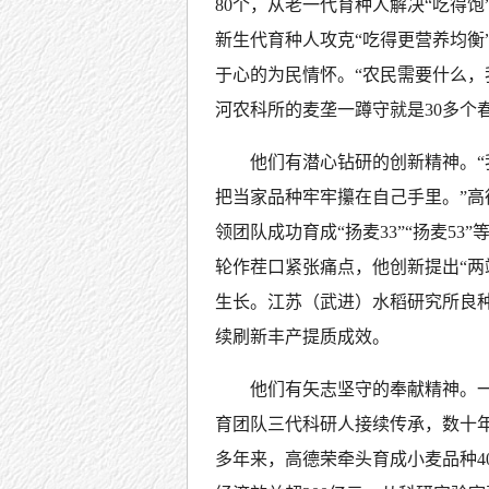
80个，从老一代育种人解决“吃得饱
新生代育种人攻克“吃得更营养均衡
于心的为民情怀。“农民需要什么，
河农科所的麦垄一蹲守就是30多个
他们有潜心钻研的创新精神。
把当家品种牢牢攥在自己手里。”高
领团队成功育成“扬麦33”“扬麦5
轮作茬口紧张痛点，他创新提出“两
生长。江苏（武进）水稻研究所良
续刷新丰产提质成效。
他们有矢志坚守的奉献精神。
育团队三代科研人接续传承，数十年
多年来，高德荣牵头育成小麦品种4